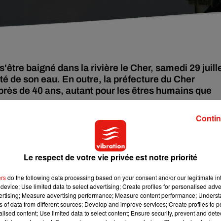
'être baigné dans la rivière le Cher, samedi 29 juille
ité de son eau. En outre, la préfecture du Cher
 près de 40 ans, autant pour les êtres humains que
Contin
être baigné dans le Cher, sur la commune de Selles-sur-Cher (
Lo
au son état s’est très vite détérioré, avant de mourir à la clinique
Le respect de votre vie privée est notre priorité
 vite, la gendarmerie et les services sanitaires sont alertés.
ers
do the following data processing based on your consent and/or our legitimate int
device; Use limited data to select advertising; Create profiles for personalised adver
 chiens sont morts à quelques jours d’intervalle après une baigna
vertising; Measure advertising performance; Measure content performance; Unders
ue, appelé cyanobactérie ou « algues bleues » pourrait être à
ns of data from different sources; Develop and improve services; Create profiles to 
alised content; Use limited data to select content; Ensure security, prevent and detect
ent dangereuses pour l’Homme comme pour l’animal. Les fortes