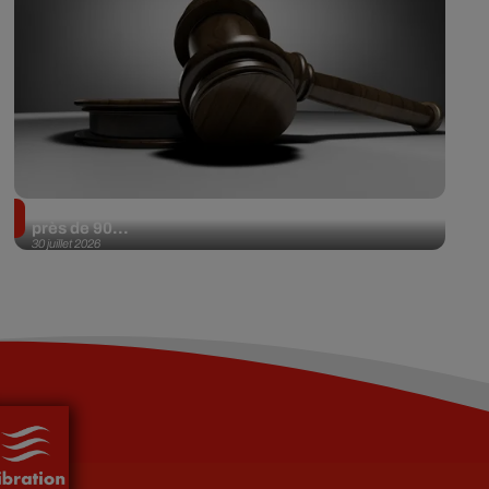
Il achète une veste 3 dollars en friperie et la revend
près de 90...
30 juillet 2026