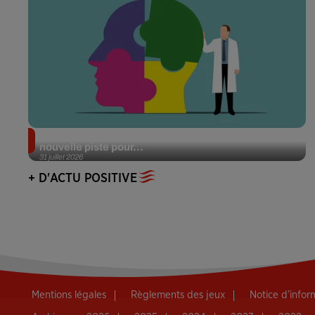
Alzheimer : des chercheurs japonais ouvrent une
nouvelle piste pour...
31 juillet 2026
+ D'ACTU POSITIVE
Mentions légales
Règlements des jeux
Notice d’info