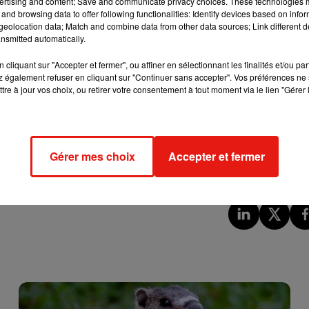
ertising and content; Save and communicate privacy choices. These technologies
bactéries. La Direction départementale de la cohésion sociale et 
and browsing data to offer following functionalities: Identify devices based on infor
psie du chien et la préfecture du Loir-et-Cher a fait analyser
eolocation data; Match and combine data from other data sources; Link different de
nsmitted automatically.
nées. Les résultats devraient être connus la semaine prochaine.
cliquant sur "Accepter et fermer", ou affiner en sélectionnant les finalités et/ou pa
 également refuser en cliquant sur "Continuer sans accepter". Vos préférences ne 
nce un
appel à la vigilance
et a pris un
arrêté municipal
pour
tre à jour vos choix, ou retirer votre consentement à tout moment via le lien "Gérer 
 zone de la petite Sablée déclarée en plage. Cet arrêté spécifie
e du bétail (bovins, équidés, caprins, ovins). Toute activité avec
consommation des poissons pêchés. Or,
la préfecture du Cher
rappel
erdite depuis un arrêté en date du 25 juin 1976 (à cause de sa
Gérer mes choix
Accepter et fermer
iction s’applique également aux animaux de compagnie.