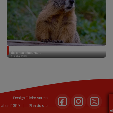
Des marmottes sur OnlyFans : la drôle d’initiative
de chercheurs...
31 juillet 2026
Design
Olivier Varma
rmation RGPD
Plan du site