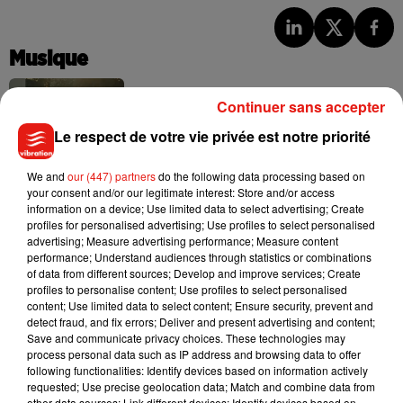
Musique
Continuer sans accepter
Julien Lieb s’essaye à la vie de chatelain
Le respect de votre vie privée est notre priorité
dans son nouveau clip
7 août 2026
We and
our (447) partners
do the following data processing based on
your consent and/or our legitimate interest: Store and/or access
information on a device; Use limited data to select advertising; Create
profiles for personalised advertising; Use profiles to select personalised
advertising; Measure advertising performance; Measure content
Madonna sort enfin le remix de « Love
performance; Understand audiences through statistics or combinations
Sensation » avec Kylie Minogue
of data from different sources; Develop and improve services; Create
7 août 2026
profiles to personalise content; Use profiles to select personalised
content; Use limited data to select content; Ensure security, prevent and
detect fraud, and fix errors; Deliver and present advertising and content;
Save and communicate privacy choices. These technologies may
process personal data such as IP address and browsing data to offer
Tayc et Didi B dévoilent le single le plus
following functionalities: Identify devices based on information actively
dansant de l’année
requested; Use precise geolocation data; Match and combine data from
7 août 2026
other data sources; Link different devices; Identify devices based on