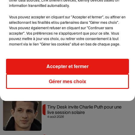
information transmitted automatically.
Vous pouvez accepter en cliquant sur "Accepter et fermer", ou affiner en
sélectionnant les finalités et/ou partenaires dans "Gérer mes choix".
Angèle et Amélie Lens dévoilent leur
Vous pouvez également refuser en cliquant sur "Continuer sans
collaboration tant attendue
accepter". Vos préférences ne s'appliqueront que pour ce site. Vous
7 août 2026
pouvez mettre à jour vos choix, ou retirer votre consentement à tout
moment via le lien "Gérer les cookies" situé en bas de chaque page.
Accepter et fermer
Benny Blanco invite Selena Gomez et
Becky G sur son nouveau single
5 août 2026
Gérer mes choix
Tiny Desk invite Charlie Puth pour une
live session solaire
4 août 2026