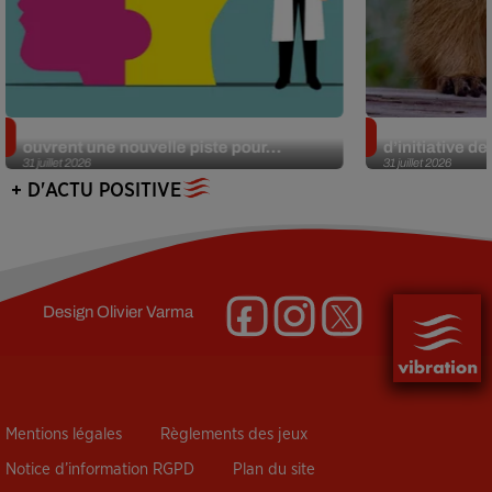
Alzheimer : des chercheurs japonais
Des marmottes
ouvrent une nouvelle piste pour...
d’initiative d
31 juillet 2026
31 juillet 2026
+ D'ACTU POSITIVE
Design
Olivier Varma
Mentions légales
Règlements des jeux
Notice d’information RGPD
Plan du site