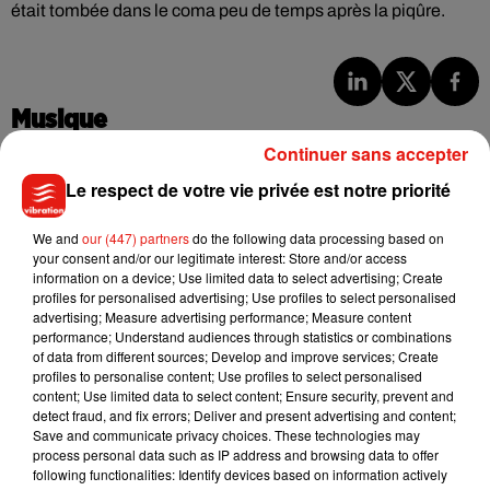
était tombée dans le coma peu de temps après la piqûre.
Musique
Continuer sans accepter
Le respect de votre vie privée est notre priorité
Julien Lieb s’essaye à la vie de chatelain
dans son nouveau clip
7 août 2026
We and
our (447) partners
do the following data processing based on
your consent and/or our legitimate interest: Store and/or access
information on a device; Use limited data to select advertising; Create
profiles for personalised advertising; Use profiles to select personalised
advertising; Measure advertising performance; Measure content
performance; Understand audiences through statistics or combinations
Madonna sort enfin le remix de « Love
of data from different sources; Develop and improve services; Create
Sensation » avec Kylie Minogue
profiles to personalise content; Use profiles to select personalised
7 août 2026
content; Use limited data to select content; Ensure security, prevent and
detect fraud, and fix errors; Deliver and present advertising and content;
Save and communicate privacy choices. These technologies may
process personal data such as IP address and browsing data to offer
following functionalities: Identify devices based on information actively
Tayc et Didi B dévoilent le single le plus