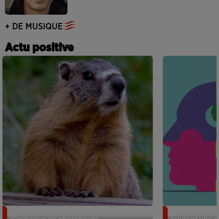
+ DE MUSIQUE
Actu positive
Des marmottes sur OnlyFans : la drôle
Alzheimer : d
d’initiative de chercheurs...
ouvrent une no