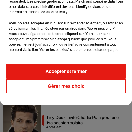
requested; Use precise geolocation data; Match and combine data from
dansant de l’année
other data sources; Link different devices; Identify devices based on
7 août 2026
information transmitted automatically.
Vous pouvez accepter en cliquant sur "Accepter et fermer", ou affiner en
sélectionnant les finalités et/ou partenaires dans "Gérer mes choix".
Vous pouvez également refuser en cliquant sur "Continuer sans
accepter". Vos préférences ne s'appliqueront que pour ce site. Vous
Angèle et Amélie Lens dévoilent leur
pouvez mettre à jour vos choix, ou retirer votre consentement à tout
collaboration tant attendue
7 août 2026
moment via le lien "Gérer les cookies" situé en bas de chaque page.
Accepter et fermer
Benny Blanco invite Selena Gomez et
Becky G sur son nouveau single
Gérer mes choix
5 août 2026
Tiny Desk invite Charlie Puth pour une
live session solaire
4 août 2026