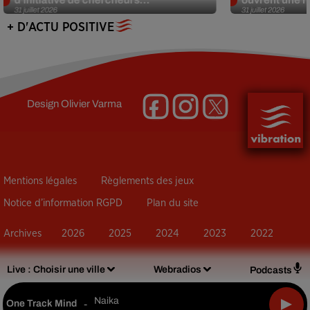
31 juillet 2026
31 juillet 2026
+ D'ACTU POSITIVE
Design
Olivier Varma
Mentions légales
Règlements des jeux
Notice d’information RGPD
Plan du site
Archives
2026
2025
2024
2023
2022
Live :
Choisir une ville
Webradios
Podcasts
Naika
One Track Mind
-