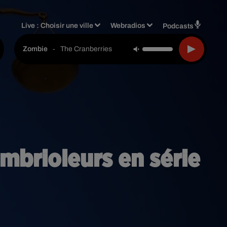
Live :
Choisir une ville
Webradios
Podcasts
-
The Cranberries
Zombie
ambrioleurs en série