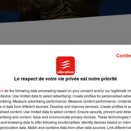
 individus impliqués dans une série de cambriolages
squ'à vendredi.
Contin
nt devant les
assises du Cher
à
Bourges
. En août 2016, il aurait
Le respect de votre vie privée est notre priorité
cie, une station-service et un bureau de tabac ont été ciblés.
x ou trois des suspects pénétraient dans l’établissement,
ers
do the following data processing based on your consent and/or our legitimate int
device; Use limited data to select advertising; Create profiles for personalised adver
artaient avec une plusieurs centaines d’euros. Selon le
Berry
vertising; Measure advertising performance; Measure content performance; Unders
s et quelques cartouches de cigarettes.
ns of data from different sources; Develop and improve services; Create profiles to 
alised content; Use limited data to select content; Ensure security, prevent and detect
ertising and content; Save and communicate privacy choices. These technologies
 sur leur piste. Actuellement, les prévenus risquent jusqu’à 20 a
and browsing data to offer following functionalities: Identify devices based on infor
gement sera rendu ce vendredi.
eolocation data; Match and combine data from other data sources; Link different de