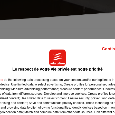
rage a éclaté en pleine soirée et a copieusement
n que les pompiers ont été appelés à une cinquantai
Contin
Le respect de votre vie privée est notre priorité
 d’orages s’est abattue dans le Berry, en particulier dans le
le Berry Républicain
, les pompiers ont dû intervenir à plus de 50
ers
do the following data processing based on your consent and/or our legitimate int
dée. Il faut dire que le niveau de l’eau a rapidement grimpé par
device; Use limited data to select advertising; Create profiles for personalised adver
vertising; Measure advertising performance; Measure content performance; Unders
ns of data from different sources; Develop and improve services; Create profiles to 
les seaux et les serpillères pour tenter de nettoyer l’école de la
alised content; Use limited data to select content; Ensure security, prevent and detect
ertising and content; Save and communicate privacy choices. These technologies
ulation.
and browsing data to offer following functionalities: Identify devices based on infor
eolocation data; Match and combine data from other data sources; Link different de