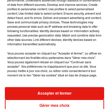
performance; Understand audiences through statistics or combinations
of data from different sources; Develop and improve services; Create
profiles to personalise content; Use profiles to select personalised
content; Use limited data to select content; Ensure security, prevent and
Voir cette publication sur Instagram
detect fraud, and fix errors; Deliver and present advertising and content;
Save and communicate privacy choices. These technologies may
Gravipack, ce sont des bretelles uniques au monde ! �x}
process personal data such as IP address and browsing data to offer
�܁️ Pour vous accompagner partout, en toute légèreté, nous
following functionalities: Identify devices based on information actively
requested; Use precise geolocation data; Match and combine data from
avons conçu les premières bretelles qui ne reposent pas sur
other data sources; Link different devices; Identify devices based on
les épaules. Découvrez notre innovation sur
information transmitted automatically.
www.gravipack.com #gravipack #definitelylighter #sacados
Vous pouvez accepter en cliquant sur "Accepter et fermer", ou affiner en
#randonnee #materielrandonnee #rando #equipementrando
sélectionnant les finalités et/ou partenaires dans "Gérer mes choix".
#bretellesinnovantes #innovation
Vous pouvez également refuser en cliquant sur "Continuer sans
accepter". Vos préférences ne s'appliqueront que pour ce site. Vous
Une publication partagée par
Gravipack
(@gravipack) le
15 Janv. 2020 à 2 :45 PST
pouvez mettre à jour vos choix, ou retirer votre consentement à tout
moment via le lien "Gérer les cookies" situé en bas de chaque page.
Accepter et fermer
Musique
Gérer mes choix