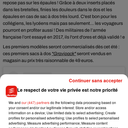
repose pas sur les épaules ! Grâce à deux inserts placés
dans les bretelles, finies les douleurs dans le dos et les
épaules en cas de sac à dos très lourd. C'est bon pour les
collégiens, les lycéens mais pas seulement… les voyageurs
pourront en profiter aussi ! Des militaires de l’armée
française l’ont essayé en 2017, ils l'ont d'ores et déjà validé ! e
Les premiers modèles seront commercialisés dès cet été :
ces premiers sacs à dos
"Gravipack"
seront vendus en
magasin au prix très raisonnable de 49 euros.
Continuer sans accepter
Le respect de votre vie privée est notre priorité
We and
our (447) partners
do the following data processing based on
your consent and/or our legitimate interest: Store and/or access
information on a device; Use limited data to select advertising; Create
profiles for personalised advertising; Use profiles to select personalised
advertising; Measure advertising performance; Measure content