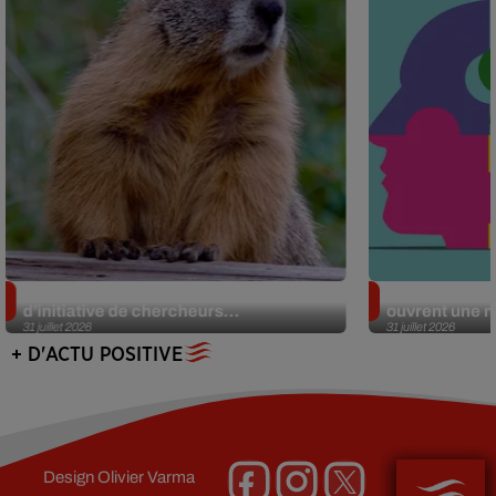
Des marmottes sur OnlyFans : la drôle
Alzheimer : d
d’initiative de chercheurs...
ouvrent une no
31 juillet 2026
31 juillet 2026
+ D'ACTU POSITIVE
Design
Olivier Varma