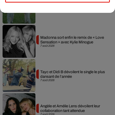
Julien Lieb s’essaye à la vie de chatelain
dans son nouveau clip
7 août 2026
Madonna sort enfin le remix de « Love
Sensation » avec Kylie Minogue
7 août 2026
Tayc et Didi B dévoilent le single le plus
dansant de l’année
7 août 2026
Angèle et Amélie Lens dévoilent leur
collaboration tant attendue
7 août 2026