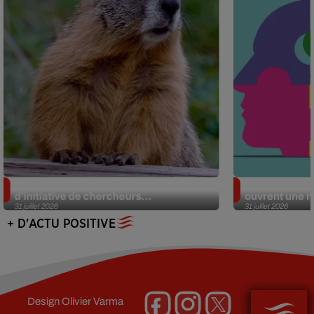
Des marmottes sur OnlyFans : la drôle
Alzheimer : d
d’initiative de chercheurs...
ouvrent une no
31 juillet 2026
31 juillet 2026
+ D'ACTU POSITIVE
Design
Olivier Varma