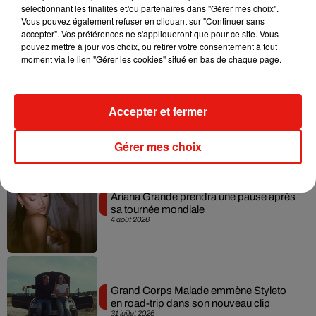
sélectionnant les finalités et/ou partenaires dans "Gérer mes choix".
Benny Blanco invite Selena Gomez et
Vous pouvez également refuser en cliquant sur "Continuer sans
Becky G sur son nouveau single
5 août 2026
accepter". Vos préférences ne s'appliqueront que pour ce site. Vous
pouvez mettre à jour vos choix, ou retirer votre consentement à tout
moment via le lien "Gérer les cookies" situé en bas de chaque page.
Tiny Desk invite Charlie Puth pour une
Accepter et fermer
live session solaire
4 août 2026
Gérer mes choix
Ariana Grande prendra une pause après
sa tournée mondiale
4 août 2026
Grand Corps Malade emmène Styleto
en road-trip dans son nouveau clip
31 juillet 2026