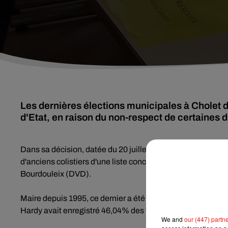
Les dernières élections municipales à Cholet d
d'Etat, en raison du non-respect de certaines d
Dans sa décision, datée du 20 juillet, le Conseil d'Etat relèv
d'anciens colistiers d'une liste concurrente par Anne Hardy
Bourdouleix (DVD).
Maire depuis 1995, ce dernier a été réélu en juin 2020 ave
Hardy avait enregistré 46,04% des voix.
We and
our (447) partn