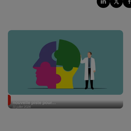
Alzheimer : des chercheurs japonais ouvrent une
nouvelle piste pour...
31 juillet 2026