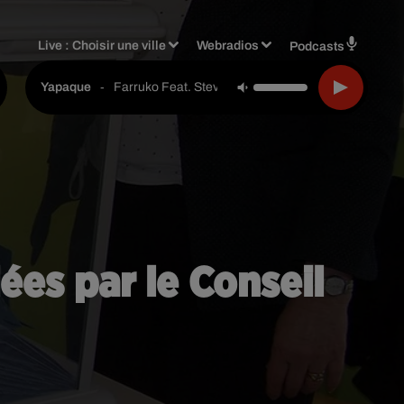
Live :
Choisir une ville
Webradios
Podcasts
-
Farruko Feat. Steve Aoki & Greecy
Yapaque
ées par le Conseil