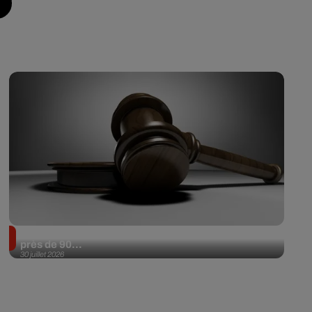
Il achète une veste 3 dollars en friperie et la revend
près de 90...
30 juillet 2026