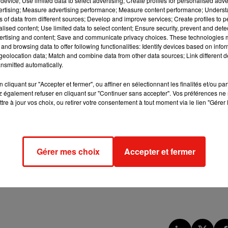
device; Use limited data to select advertising; Create profiles for personalised adver
vertising; Measure advertising performance; Measure content performance; Unders
ns of data from different sources; Develop and improve services; Create profiles to 
alised content; Use limited data to select content; Ensure security, prevent and detect
Conseil d'Etat, les candidats intégrés, dans le cadre du second tou
ertising and content; Save and communicate privacy choices. These technologies
utres conditions, être notifiés "à la préfecture ou à la sous-préfect
and browsing data to offer following functionalities: Identify devices based on infor
eolocation data; Match and combine data from other data sources; Link different de
te constituée" au premier tour, ce qui n'a pas été le cas.
nsmitted automatically.
iste irrégulièrement constituée (la liste de Mme Hardy, ndlr) a
cliquant sur "Accepter et fermer", ou affiner en sélectionnant les finalités et/ou pa
 également refuser en cliquant sur "Continuer sans accepter". Vos préférences ne 
 considère le Conseil d'Etat.
tre à jour vos choix, ou retirer votre consentement à tout moment via le lien "Gérer 
 statué l'institution, qui a également jugé Mme Hardy "inéligible
e pourra donc pas participer aux prochaines élections municipa
e la notification de la décision du Conseil d'Etat.
Gérer mes choix
Accepter et fermer