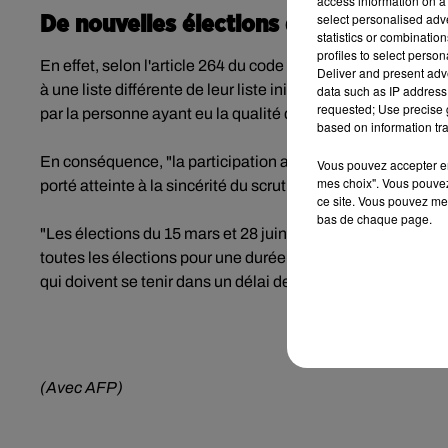
access information on a 
select personalised ad
De nouvelles élections d’ici 3 mois
statistics or combinatio
profiles to select person
En effet, selon l'article 264 du code électoral, rappelle le 
Deliver and present adv
à une liste différente de leur liste initiale, doivent, entre a
data such as IP address 
requested; Use precise g
par la personne ayant eu la qualité de responsable de la lis
based on information tra
En conséquence, "la participation au second tour de cette l
Vous pouvez accepter en 
mes choix". Vous pouvez
porté atteinte à la sincérité du scrutin dans son ensemble",
ce site. Vous pouvez met
bas de chaque page.
"Les élections du 15 mars et 28 juin 2020 sont annulées", a
toutes les élections pour une durée d'un an". Mme Hardy n
qui doivent se tenir dans un délai de trois mois à compter d
(Avec AFP)