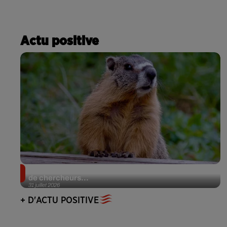
Actu positive
Des marmottes sur OnlyFans : la drôle d’initiative
de chercheurs...
31 juillet 2026
+ D'ACTU POSITIVE