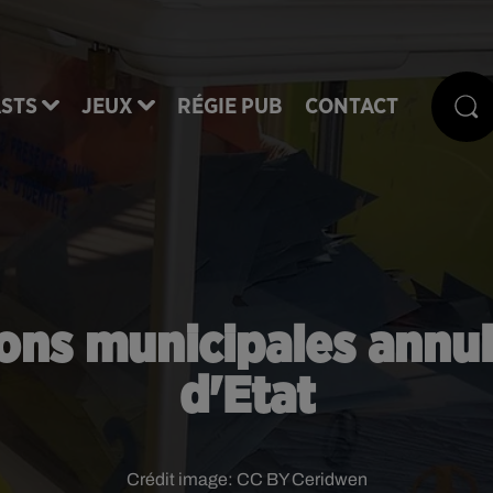
STS
JEUX
RÉGIE PUB
CONTACT
tions municipales annul
d'Etat
Crédit image:
CC BY Ceridwen