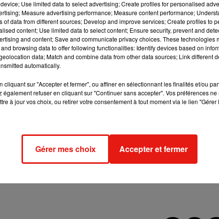
device; Use limited data to select advertising; Create profiles for personalised adver
ploi" qui ont bénéficié de cette mesure pour un coût "de 2,5
vertising; Measure advertising performance; Measure content performance; Unders
ns of data from different sources; Develop and improve services; Create profiles to 
alised content; Use limited data to select content; Ensure security, prevent and detect
ertising and content; Save and communicate privacy choices. These technologies
and browsing data to offer following functionalities: Identify devices based on infor
eolocation data; Match and combine data from other data sources; Link different de
nsmitted automatically.
a déjà acté cette prolongation en principe jusque fin juin, mais
volution de la crise.
cliquant sur "Accepter et fermer", ou affiner en sélectionnant les finalités et/ou pa
 également refuser en cliquant sur "Continuer sans accepter". Vos préférences ne 
tre à jour vos choix, ou retirer votre consentement à tout moment via le lien "Gérer 
in mai, par arrêté, en cas d'amélioration de la situation.
chômage avait déjà été adoptée pendant le premier confinement 
nts du spectacle ont eux bénéficié de la prolongation spécifique 
Gérer mes choix
Accepter et fermer