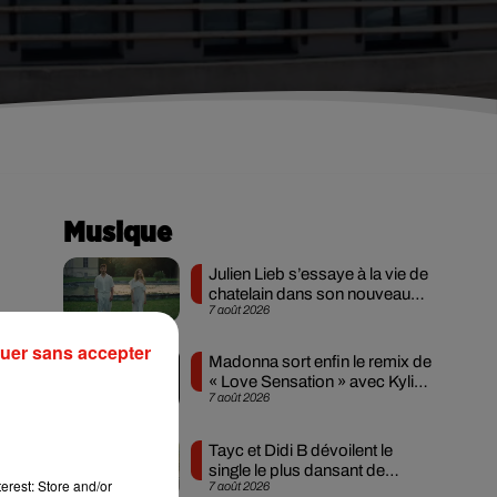
Musique
Julien Lieb s’essaye à la vie de
chatelain dans son nouveau
7 août 2026
clip
uer sans accepter
Madonna sort enfin le remix de
« Love Sensation » avec Kylie
7 août 2026
Minogue
Tayc et Didi B dévoilent le
single le plus dansant de
erest: Store and/or
7 août 2026
l’année