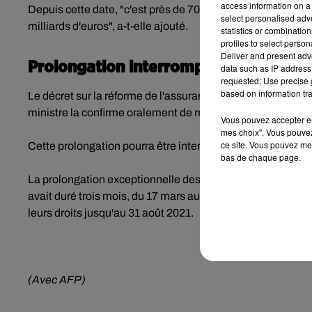
access information on a 
Depuis cette date, "c'est près de 700 000 demandeurs d'em
select personalised ad
milliards d'euros", a-t-elle ajouté.
statistics or combinatio
profiles to select person
Deliver and present adv
Prolongation interrompue fin mai ?
data such as IP address 
requested; Use precise g
based on information tra
Le décret sur la réforme de l'assurance chômage du 31 mars 
ministre la confirme oralement de mois en mois au vu de l'é
Vous pouvez accepter en 
mes choix". Vous pouvez
ce site. Vous pouvez met
Cette prolongation pourra être interrompue le cas échéant f
bas de chaque page.
La prolongation exceptionnelle des droits à l'assurance-
avait duré trois mois, du 17 mars au 10 mai. Les intermitte
leurs droits jusqu'au 31 août 2021.
(Avec AFP)