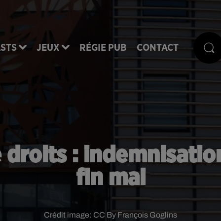
STS
JEUX
RÉGIE PUB
CONTACT
 droits : indemnisatio
fin mai
Crédit image:
CC By François Goglins