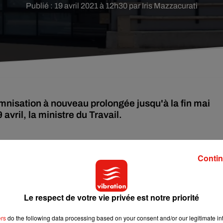
Publié : 19 avril 2021 à 12h30 par Iris Mazzacurati
emnisation à nouveau prolongée jusqu'à la fin mai
avril, la ministre du Travail.
d'emploi qui sont arrivés en fin de droits, je vous annonce
Contin
 demandeurs d'emploi jusqu'à la fin mai", a déclaré Elisabeth
roits (allocation de retour à l'emploi ou allocation de solidarité
Le respect de votre vie privée est notre priorité
ers
do the following data processing based on your consent and/or our legitimate int