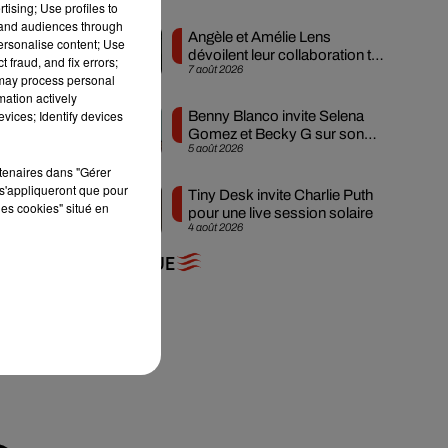
tising; Use profiles to
tand audiences through
Angèle et Amélie Lens
personalise content; Use
dévoilent leur collaboration tant
 fraud, and fix errors;
7 août 2026
attendue
 may process personal
mation actively
vices; Identify devices
Benny Blanco invite Selena
Gomez et Becky G sur son
 la
5 août 2026
nouveau single
rtenaires dans "Gérer
s'appliqueront que pour
Tiny Desk invite Charlie Puth
les cookies" situé en
pour une live session solaire
4 août 2026
qui
+ DE MUSIQUE
de