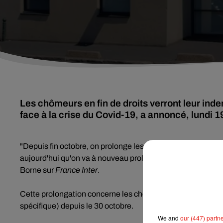
Les chômeurs en fin de droits verront leur ind
face à la crise du Covid-19, a annoncé, lundi 19 
"Depuis fin octobre, on prolonge les droits des demandeurs 
aujourd'hui qu'on va à nouveau prolonger les droits de ces
Borne sur
France Inter
.
Cette prolongation concerne les chômeurs arrivés en fin de d
spécifique) depuis le 30 octobre.
We and
our (447) partn