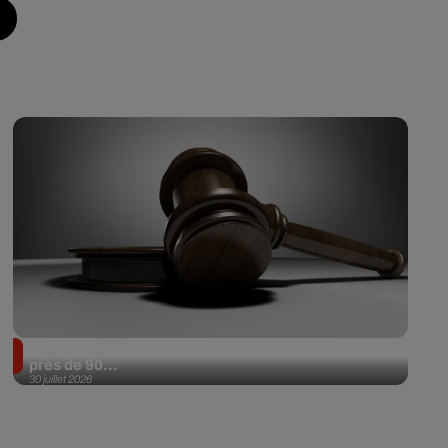
Il achète une veste 3 dollars en friperie et la revend
près de 90...
30 juillet 2026