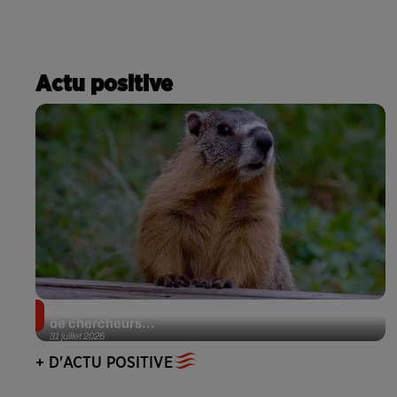
Actu positive
Des marmottes sur OnlyFans : la drôle d’initiative
de chercheurs...
31 juillet 2026
+ D'ACTU POSITIVE