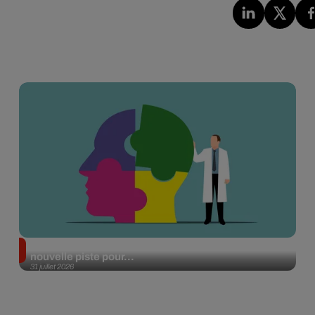
Alzheimer : des chercheurs japonais ouvrent une
nouvelle piste pour...
31 juillet 2026