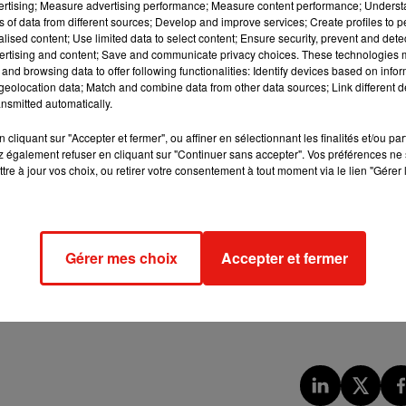
vertising; Measure advertising performance; Measure content performance; Unders
u'un
"parrain est comme un père, quel que soit l’âge. Son rôle est
ns of data from different sources; Develop and improve services; Create profiles to 
lle".
alised content; Use limited data to select content; Ensure security, prevent and detect
ertising and content; Save and communicate privacy choices. These technologies
rsigny,
"cette mise en examen pour des faits contestés, sans
and browsing data to offer following functionalities: Identify devices based on infor
tation tout à fait critiquable (...) Il s'agit pourtant d'un droit
eolocation data; Match and combine data from other data sources; Link different de
nsmitted automatically.
 être confrontée au plaignant avant qu'une décision de cette
cliquant sur "Accepter et fermer", ou affiner en sélectionnant les finalités et/ou pa
 également refuser en cliquant sur "Continuer sans accepter". Vos préférences ne 
C le 24 juillet 2019, après une longue carrière dans le
tre à jour vos choix, ou retirer votre consentement à tout moment via le lien "Gérer 
uelle.
ssion sexuelle concernant des personnalités du monde de la cultu
enquêtes judiciaires.
Gérer mes choix
Accepter et fermer