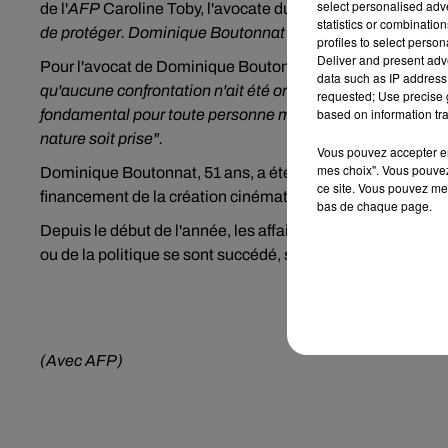
select personalised ad
de l'
AFP
Caroline Toby, l'avocate du plaignant, ajoutant q
statistics or combinatio
de protéger. Dominique Boutonnat était une figure paterne
profiles to select person
Deliver and present adv
Pour l'avocat de Dominique Boutonnat, Me Emmanuel Ma
data such as IP address 
qu'aucune confrontation n'ait été organisée traduit une précipi
requested; Use precise g
based on information tra
fondamental pour toute personne mise en cause de pouvoir
nature soit prise".
Vous pouvez accepter en 
mes choix". Vous pouvez
Dominique Boutonnat, 51 ans, a été nommé président du CN
ce site. Vous pouvez met
financement de la création cinématographique et audiovis
bas de chaque page.
Depuis le début de l'année, les affaires de viol ou d'agre
ou de la politique se sont succédé, suscitant l'ouverture d'
(Avec AFP)