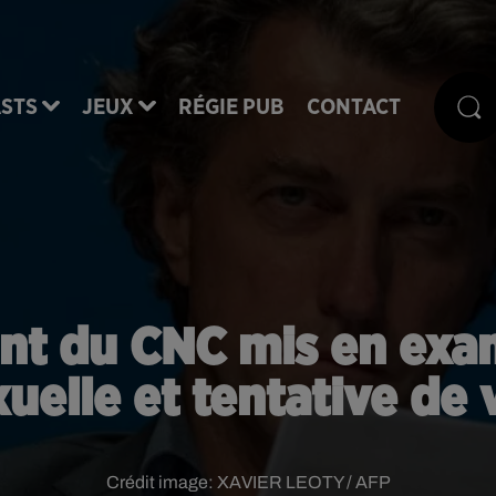
STS
JEUX
RÉGIE PUB
CONTACT
ent du CNC mis en ex
uelle et tentative de 
Crédit image:
XAVIER LEOTY / AFP