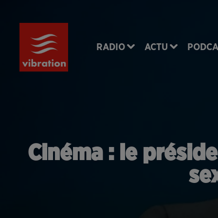
RADIO
ACTU
PODCA
Cinéma : le présid
sex