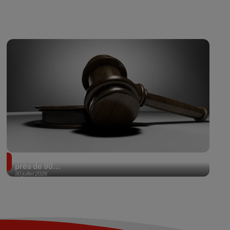
Il achète une veste 3 dollars en friperie et la revend
près de 90...
30 juillet 2026