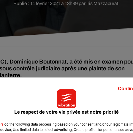
Publié : 11 février 2021 à 13h39 par Iris Mazzacurati
NC), Dominique Boutonnat, a été mis en examen po
 sous contrôle judiciaire après une plainte de son
 Nanterre.
Contin
de 22 ans, sans lien familial, pour des faits datant d'août 2020 l
Le respect de votre vie privée est notre priorité
vec interdiction de contact avec la victime et de se rendre au
ers
do the following data processing based on your consent and/or our legitimate int
 et à la reconstruction personnelle de mon client",
a réagi auprès
device; Use limited data to select advertising; Create profiles for personalised adver