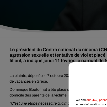
Le président du Centre national du cinéma (C
agression sexuelle et tentative de viol et placé
filleul, a indiqué jeudi 11 février, le parquet de
La plainte, déposée le 7 octobre 2020, émane de son filleul 
de vacances en Grèce.
Dominique Boutonnat a été placé sous contrôle judiciaire a
domicile des parents de la victime, a précisé le parquet.
We and
our (447) partn
"C'est une étape nécessaire à la manifestation de la vérité
access information on a 