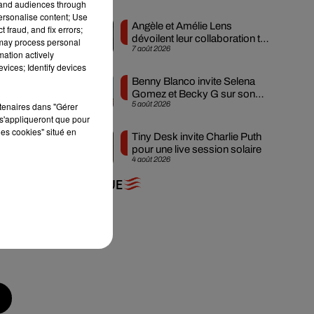
tand audiences through
personalise content; Use
Angèle et Amélie Lens
 fraud, and fix errors;
dévoilent leur collaboration tant
 may process personal
7 août 2026
attendue
mation actively
vices; Identify devices
Benny Blanco invite Selena
Gomez et Becky G sur son
5 août 2026
rtenaires dans "Gérer
nouveau single
s'appliqueront que pour
les cookies" situé en
Tiny Desk invite Charlie Puth
pour une live session solaire
4 août 2026
re
+ DE MUSIQUE