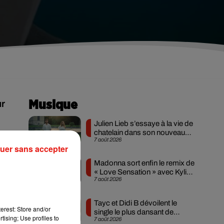
ur
Musique
Julien Lieb s’essaye à la vie de
chatelain dans son nouveau
7 août 2026
clip
uer sans accepter
ors
Madonna sort enfin le remix de
« Love Sensation » avec Kylie
7 août 2026
Minogue
Tayc et Didi B dévoilent le
erest: Store and/or
single le plus dansant de
tising; Use profiles to
7 août 2026
l’année