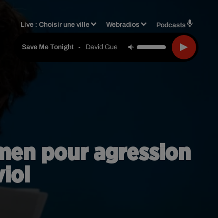
Live :
Choisir une ville
Webradios
Podcasts
-
David Guetta & Jennifer Lopez
Save Me Tonight
amen pour agression
viol