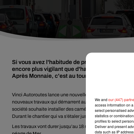
Si vous avez l'habitude de prendre l'autoroute A
encore plus vigilant que d'habitude. Des trava
Après Monnaie, c'est au tour de Meung-sur-Loi
Vinci Autoroutes lance une nouvelle série de travaux sur l
We and
our (447) partn
nouveaux travaux qui démarrent aujourd’hui sur les gare
access information on a 
société souhaite installer des caméras capables de lire 
select personalised ad
statistics or combinatio
Durant le chantier qui va s’étaler jusqu’au milieu du mois
profiles to select person
Les travaux vont durer jusqu’au 18 mai à Meung-sur-Loire a
Deliver and present adv
data such as IP address 
péage de
Mer
.