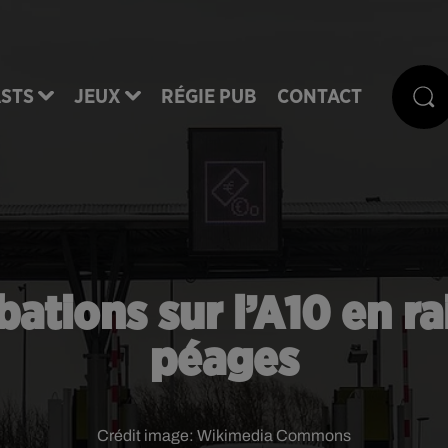
STS
JEUX
RÉGIE PUB
CONTACT
rbations sur l’A10 en r
péages
Crédit image:
Wikimedia Commons