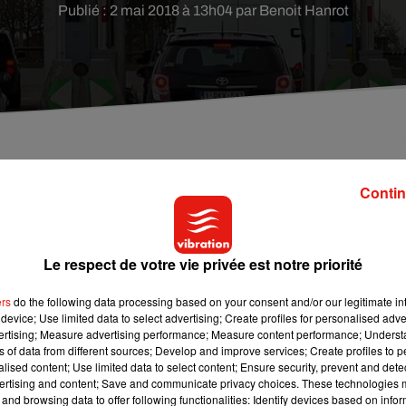
Publié : 2 mai 2018 à 13h04 par Benoit Hanrot
10 entre Orléans et Tours, il va falloir penser à être
Contin
ux se poursuivent au niveau des gares de péages.
re.
Le respect de votre vie privée est notre priorité
’Autoroute A10. Après le chantier au péage de
Monnaie
, ce sont 
ers
do the following data processing based on your consent and/or our legitimate int
s de péages de
Meung-sur-Loire
. Selon
la République du Centre
, 
device; Use limited data to select advertising; Create profiles for personalised adver
automatiquement les plaques d’immatriculation des automobiliste
vertising; Measure advertising performance; Measure content performance; Unders
ns of data from different sources; Develop and improve services; Create profiles to 
 de mai, des voies seront temporairement fermées.
alised content; Use limited data to select content; Ensure security, prevent and detect
vant une nouvelle phase qui aura lieu du 28 mai au 1er juin sur 
ertising and content; Save and communicate privacy choices. These technologies
and browsing data to offer following functionalities: Identify devices based on infor