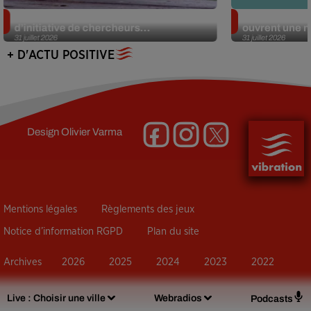
Des marmottes sur OnlyFans : la drôle
Alzheimer : d
d’initiative de chercheurs...
ouvrent une no
31 juillet 2026
31 juillet 2026
+ D'ACTU POSITIVE
Design
Olivier Varma
Mentions légales
Règlements des jeux
Notice d’information RGPD
Plan du site
Archives
2026
2025
2024
2023
2022
Live :
Choisir une ville
Webradios
Podcasts