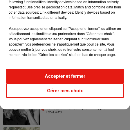
following functionalities: Identify devices based on information actively
requested; Use precise geolocation data; Match and combine data from
other data sources; Link different devices; Identify devices based on
information transmitted automatically.
Vous pouvez accepter en cliquant sur "Accepter et fermer", ou affiner en
sélectionnant les finalités et/ou partenaires dans "Gérer mes choix".
Vous pouvez également refuser en cliquant sur "Continuer sans
Musique
accepter". Vos préférences ne s'appliqueront que pour ce site. Vous
pouvez mettre à jour vos choix, ou retirer votre consentement à tout
moment via le lien "Gérer les cookies" situé en bas de chaque page.
Julien Lieb s’essaye à la vie de chatelain
dans son nouveau clip
7 août 2026
Accepter et fermer
Gérer mes choix
Madonna sort enfin le remix de « Love
Sensation » avec Kylie Minogue
7 août 2026