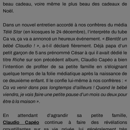
beau cadeau, voire même le plus beau des cadeaux de
Noël.
Dans un nouvel entretien accordé à nos confrères du média
Télé Star
(en kiosques le 24 décembre)
, l’interprète du tube
Ca va, ça va
a annoncé
un heureux événement.
« Bientôt un
bébé Claudio !
»
,
a-t-il déclaré fièrement.
Déjà papa d’un
petit garçon de 5 ans prénommé César à qui il avait dédié le
titre
Riche
sur son
précédent
album, Claudio
Capéo
a bien
l’intention de profiter de sa petite famille en s’éloignant
quelque temps de la folie médiatique après la naissance de
ce deuxième enfant.
Il le confie lui-même à nos confrères :
«
Ca va venir dans pas longtemps d’ailleurs !
Quand le bébé
viendra, je vais faire une petite pause d’un mois ou deux pour
être à la maison »
.
En attendant d’agrandir sa petite famille,
Claudio
Capéo
continue à faire des révélations
croustillantes sur sa vie privée, lui généralement très