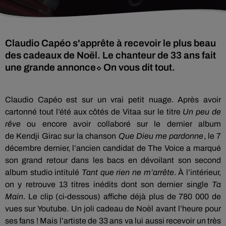
Claudio Capéo s'apprête à recevoir le plus beau
des cadeaux de Noël. Le chanteur de 33 ans fait
une grande annonce⬦ On vous dit tout.
Claudio
Capéo
est sur un vrai petit nuage.
Après avoir
cartonné tout l’été aux côtés de
Vitaa
sur le titre
Un
peu de
rêve
ou encore avoir collaboré sur le dernier album
de
Kendji
Girac
sur la chanson
Que Dieu me pardonne
, le 7
décembre dernier, l’ancien candidat de The
Voice
a marqué
son grand retour dans les bacs en dévoilant son second
album studio intitulé
Tant que rien ne m’arrête
.
À l’intérieur,
on y retrouve 13 titres inédits dont son dernier single
Ta
Main
.
Le clip
(ci-dessous)
affiche déjà plus de 780 000 de
vues sur
Youtube
.
Un joli cadeau de Noël avant l’heure pour
ses fans !
Mais l’artiste de 33 ans va lui aussi recevoir un très