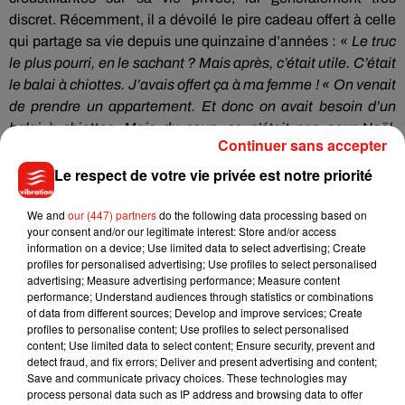
discret.
Récemment, il a dévoilé le pire cadeau offert à celle
qui partage sa vie depuis une quinzaine d’années :
« Le truc
le plus pourri, en le sachant ?
Mais après, c’était utile.
C’était
le balai à chiottes.
J’avais offert ça à ma femme !
« On venait
de prendre un appartement.
Et donc on avait besoin d’un
balai à chiottes.
Mais du coup, ce n’était pas pour Noël,
Continuer sans accepter
c’était pour la Saint-Valentin !
C’était peut-être pire !
»
.
Le respect de votre vie privée est notre priorité
We and
our (447) partners
do the following data processing based on
your consent and/or our legitimate interest: Store and/or access
information on a device; Use limited data to select advertising; Create
profiles for personalised advertising; Use profiles to select personalised
advertising; Measure advertising performance; Measure content
performance; Understand audiences through statistics or combinations
of data from different sources; Develop and improve services; Create
profiles to personalise content; Use profiles to select personalised
content; Use limited data to select content; Ensure security, prevent and
detect fraud, and fix errors; Deliver and present advertising and content;
Save and communicate privacy choices. These technologies may
process personal data such as IP address and browsing data to offer