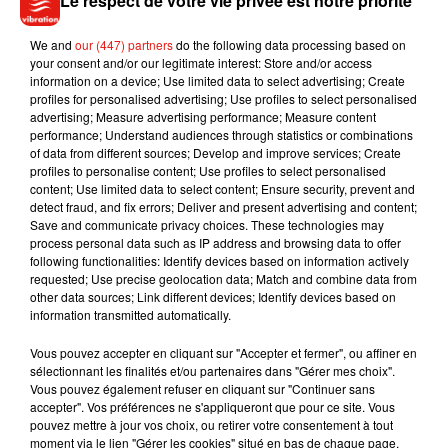
Le respect de votre vie privée est notre priorité
devraient pas participer au projet.
We and
our (447) partners
do the following data processing based on
‘Clueless’ Series Reboot Lands At Peacock
your consent and/or our legitimate interest: Store and/or access
https://t.co/WVDH3WtSoD
pic.twitter.com/f0uOZomCIa
information on a device; Use limited data to select advertising; Create
profiles for personalised advertising; Use profiles to select personalised
— Deadline Hollywood (@DEADLINE)
August 14, 2020
advertising; Measure advertising performance; Measure content
performance; Understand audiences through statistics or combinations
of data from different sources; Develop and improve services; Create
profiles to personalise content; Use profiles to select personalised
content; Use limited data to select content; Ensure security, prevent and
detect fraud, and fix errors; Deliver and present advertising and content;
Musique
Save and communicate privacy choices. These technologies may
process personal data such as IP address and browsing data to offer
following functionalities: Identify devices based on information actively
requested; Use precise geolocation data; Match and combine data from
Benny Blanco invite Selena Gomez et
other data sources; Link different devices; Identify devices based on
Becky G sur son nouveau single
information transmitted automatically.
5 août 2026
Vous pouvez accepter en cliquant sur "Accepter et fermer", ou affiner en
sélectionnant les finalités et/ou partenaires dans "Gérer mes choix".
Vous pouvez également refuser en cliquant sur "Continuer sans
accepter". Vos préférences ne s'appliqueront que pour ce site. Vous
Tiny Desk invite Charlie Puth pour une
pouvez mettre à jour vos choix, ou retirer votre consentement à tout
live session solaire
moment via le lien "Gérer les cookies" situé en bas de chaque page.
4 août 2026