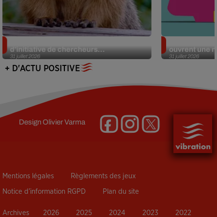
Des marmottes sur OnlyFans : la drôle
Alzheimer : d
d’initiative de chercheurs...
ouvrent une no
31 juillet 2026
31 juillet 2026
+ D'ACTU POSITIVE
Design
Olivier Varma
Mentions légales
Règlements des jeux
Notice d’information RGPD
Plan du site
Archives
2026
2025
2024
2023
2022