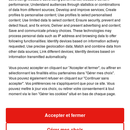
performance; Understand audiences through statistics or combinations
of data from different sources; Develop and improve services; Create
Julien Lieb s’essaye à la vie de chatelain
profiles to personalise content; Use profiles to select personalised
dans son nouveau clip
content; Use limited data to select content; Ensure security, prevent and
7 août 2026
detect fraud, and fix errors; Deliver and present advertising and content;
Save and communicate privacy choices. These technologies may
process personal data such as IP address and browsing data to offer
following functionalities: Identify devices based on information actively
requested; Use precise geolocation data; Match and combine data from
Madonna sort enfin le remix de « Love
other data sources; Link different devices; Identify devices based on
Sensation » avec Kylie Minogue
information transmitted automatically.
7 août 2026
Vous pouvez accepter en cliquant sur "Accepter et fermer", ou affiner en
sélectionnant les finalités et/ou partenaires dans "Gérer mes choix".
Vous pouvez également refuser en cliquant sur "Continuer sans
accepter". Vos préférences ne s'appliqueront que pour ce site. Vous
pouvez mettre à jour vos choix, ou retirer votre consentement à tout
Tayc et Didi B dévoilent le single le plus
moment via le lien "Gérer les cookies" situé en bas de chaque page.
dansant de l’année
7 août 2026
Accepter et fermer
Angèle et Amélie Lens dévoilent leur
Gérer mes choix