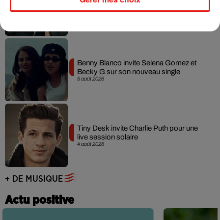
collaboration tant attendue
7 août 2026
Benny Blanco invite Selena Gomez et
Becky G sur son nouveau single
5 août 2026
Tiny Desk invite Charlie Puth pour une
live session solaire
4 août 2026
+ DE MUSIQUE
Actu positive