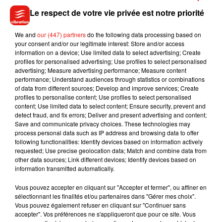
Le respect de votre vie privée est notre priorité
We and
our (447) partners
do the following data processing based on
your consent and/or our legitimate interest: Store and/or access
information on a device; Use limited data to select advertising; Create
profiles for personalised advertising; Use profiles to select personalised
advertising; Measure advertising performance; Measure content
performance; Understand audiences through statistics or combinations
of data from different sources; Develop and improve services; Create
profiles to personalise content; Use profiles to select personalised
content; Use limited data to select content; Ensure security, prevent and
detect fraud, and fix errors; Deliver and present advertising and content;
Save and communicate privacy choices. These technologies may
Musique
process personal data such as IP address and browsing data to offer
following functionalities: Identify devices based on information actively
requested; Use precise geolocation data; Match and combine data from
other data sources; Link different devices; Identify devices based on
Benny Blanco invite Selena Gomez et
information transmitted automatically.
Becky G sur son nouveau single
5 août 2026
Vous pouvez accepter en cliquant sur "Accepter et fermer", ou affiner en
sélectionnant les finalités et/ou partenaires dans "Gérer mes choix".
Vous pouvez également refuser en cliquant sur "Continuer sans
accepter". Vos préférences ne s'appliqueront que pour ce site. Vous