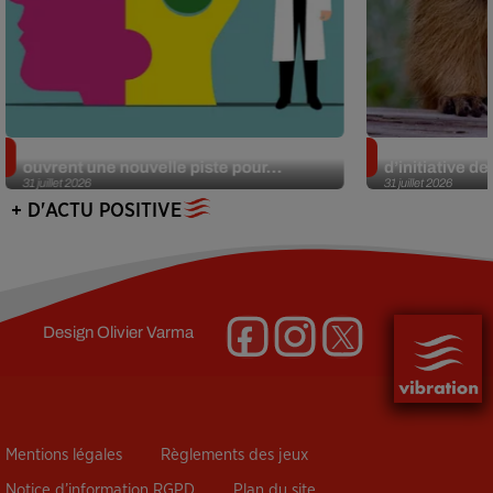
Alzheimer : des chercheurs japonais
Des marmottes
ouvrent une nouvelle piste pour...
d’initiative d
31 juillet 2026
31 juillet 2026
+ D'ACTU POSITIVE
Design
Olivier Varma
Mentions légales
Règlements des jeux
Notice d’information RGPD
Plan du site