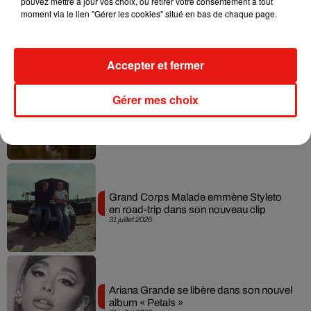
pouvez mettre à jour vos choix, ou retirer votre consentement à tout
Tiny Desk invite Charlie Puth pour une
moment via le lien "Gérer les cookies" situé en bas de chaque page.
live session solaire
4 août 2026
Accepter et fermer
Gérer mes choix
Ariana Grande prendra une pause après
sa tournée mondiale
4 août 2026
Grand Corps Malade emmène Styleto
en road-trip dans son nouveau clip
31 juillet 2026
Ariana Grande se libère dans son nouvel
album « Petals »