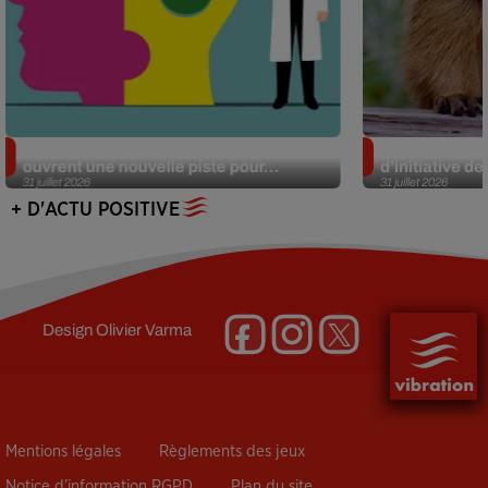
Alzheimer : des chercheurs japonais
Des marmottes
ouvrent une nouvelle piste pour...
d’initiative d
31 juillet 2026
31 juillet 2026
+ D'ACTU POSITIVE
Design
Olivier Varma
Mentions légales
Règlements des jeux
Notice d’information RGPD
Plan du site