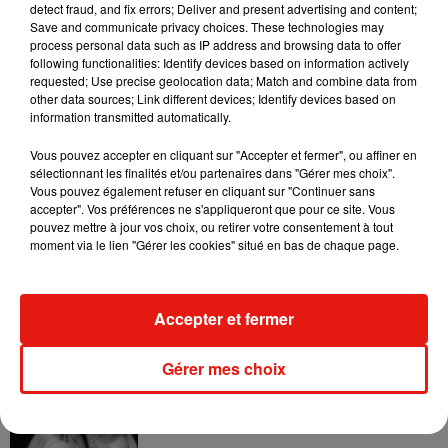
detect fraud, and fix errors; Deliver and present advertising and content;
Save and communicate privacy choices. These technologies may
process personal data such as IP address and browsing data to offer
following functionalities: Identify devices based on information actively
requested; Use precise geolocation data; Match and combine data from
other data sources; Link different devices; Identify devices based on
information transmitted automatically.
Vous pouvez accepter en cliquant sur "Accepter et fermer", ou affiner en
sélectionnant les finalités et/ou partenaires dans "Gérer mes choix".
Vous pouvez également refuser en cliquant sur "Continuer sans
accepter". Vos préférences ne s'appliqueront que pour ce site. Vous
pouvez mettre à jour vos choix, ou retirer votre consentement à tout
moment via le lien "Gérer les cookies" situé en bas de chaque page.
Musique
Accepter et fermer
Julien Lieb s’essaye à la vie de chatelain
dans son nouveau clip
Gérer mes choix
7 août 2026