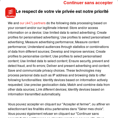
Continuer sans accepter
dépénalisation du cannabis.
Le respect de votre vie privée est notre priorité
Sur les 253 194 participants, un tiers concerne des
consommateurs réguliers de cannabis, et un tiers n’en
We and
our (447) partners
do the following data processing based on
consomme jamais. Un quart des répondants ont plus de 40
your consent and/or our legitimate interest: Store and/or access
ans, et près de la moitié est âgée de 18 à 29 ans.
information on a device; Use limited data to select advertising; Create
profiles for personalised advertising; Use profiles to select personalised
Les députés de la mission parlementaire rendront un rapport
advertising; Measure advertising performance; Measure content
global dans un mois. Il concernera aussi bien le cannabis
performance; Understand audiences through statistics or combinations
of data from different sources; Develop and improve services; Create
récréatif, que le thérapeutique et dit
« bien-être ».
profiles to personalise content; Use profiles to select personalised
content; Use limited data to select content; Ensure security, prevent and
detect fraud, and fix errors; Deliver and present advertising and content;
Save and communicate privacy choices. These technologies may
process personal data such as IP address and browsing data to offer
Musique
following functionalities: Identify devices based on information actively
requested; Use precise geolocation data; Match and combine data from
other data sources; Link different devices; Identify devices based on
information transmitted automatically.
Benny Blanco invite Selena Gomez et
Becky G sur son nouveau single
Vous pouvez accepter en cliquant sur "Accepter et fermer", ou affiner en
5 août 2026
sélectionnant les finalités et/ou partenaires dans "Gérer mes choix".
Vous pouvez également refuser en cliquant sur "Continuer sans