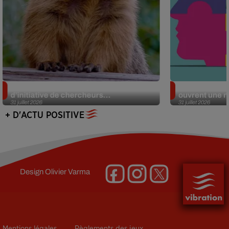
Des marmottes sur OnlyFans : la drôle
Alzheimer : d
d’initiative de chercheurs...
ouvrent une no
31 juillet 2026
31 juillet 2026
+ D'ACTU POSITIVE
Design
Olivier Varma
Mentions légales
Règlements des jeux