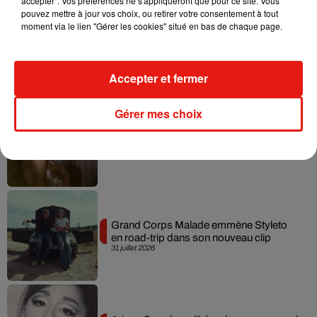
accepter". Vos préférences ne s'appliqueront que pour ce site. Vous
pouvez mettre à jour vos choix, ou retirer votre consentement à tout
moment via le lien "Gérer les cookies" situé en bas de chaque page.
Tiny Desk invite Charlie Puth pour une
live session solaire
4 août 2026
Accepter et fermer
Gérer mes choix
Ariana Grande prendra une pause après
sa tournée mondiale
4 août 2026
Grand Corps Malade emmène Styleto
en road-trip dans son nouveau clip
31 juillet 2026