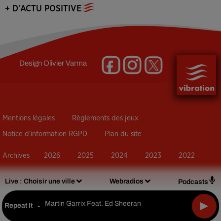
+ D'ACTU POSITIVE
Design
Olivier Varma
Mentions légales
Règlements des jeux
Notice d’information RGPD
Plan du site
Archives
2026
2025
2024
2023
2022
Live :
Choisir une ville
Webradios
Podcasts
Martin Garrix Feat. Ed Sheeran
Repeat It
-