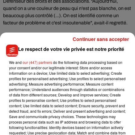
Défenseur des droits et des associations. "Aujourd'hui,
quand on a une couleur de peau qui n'est pas blanche, on est
beaucoup plus contrôlé (...). On est identifié comme un
facteur de problème et c'est insoutenable", avait-il regretté.
La consultation en ligne sur les discriminations permettra
Continuer sans accepter
aux Français d'apporter au gouvernement "un autre regard et
Le respect de votre vie privée est notre priorité
d'autres idées sur la manière dont nous pouvons nous en
saisir", a précisé sur Elisabeth Moreno, ajoutant que "la
We and
our (447) partners
do the following data processing based on
question des discriminations concerne toutes les personnes
your consent and/or our legitimate interest: Store and/or access
information on a device; Use limited data to select advertising; Create
de notre pays".
profiles for personalised advertising; Use profiles to select personalised
advertising; Measure advertising performance; Measure content
"Nous connaissons les discriminations dans notre pays mais
performance; Understand audiences through statistics or combinations
of data from different sources; Develop and improve services; Create
nous ne les connaissons peut-être pas toutes", a-t-elle
profiles to personalise content; Use profiles to select personalised
encore fait valoir.
content; Use limited data to select content; Ensure security, prevent and
detect fraud, and fix errors; Deliver and present advertising and content;
Save and communicate privacy choices. These technologies may
process personal data such as IP address and browsing data to offer
following functionalities: Identify devices based on information actively
(Avec AFP)
requested; Use precise geolocation data; Match and combine data from