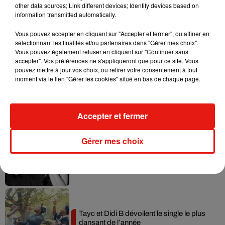
other data sources; Link different devices; Identify devices based on
information transmitted automatically.
Vous pouvez accepter en cliquant sur "Accepter et fermer", ou affiner en
Musique
sélectionnant les finalités et/ou partenaires dans "Gérer mes choix".
Vous pouvez également refuser en cliquant sur "Continuer sans
accepter". Vos préférences ne s'appliqueront que pour ce site. Vous
pouvez mettre à jour vos choix, ou retirer votre consentement à tout
moment via le lien "Gérer les cookies" situé en bas de chaque page.
Julien Lieb s’essaye à la vie de chatelain
dans son nouveau clip
7 août 2026
Accepter et fermer
Gérer mes choix
Madonna sort enfin le remix de « Love
Sensation » avec Kylie Minogue
7 août 2026
Tayc et Didi B dévoilent le single le plus
dansant de l’année