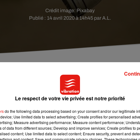
Crédit image:
Pixabay
Publié : 14 avril 2020 à 14h45 par A.L.
Contin
le pays de Montbéliard, les gendarmes ont surpris un
le Doubs.
Le respect de votre vie privée est notre priorité
 la plus cocasse depuis le début de ce confinement ! Contrôlés 
ers
do the following data processing based on your consent and/or our legitimate int
 Mathay, dans le Doubs en
Bourgogne Franche-Comté
, l
'homme 
device; Use limited data to select advertising; Create profiles for personalised adver
oire de déplacement
parfaitement remplie :
lui avait coché la ca
vertising; Measure advertising performance; Measure content performance; Unders
ns of data from different sources; Develop and improve services; Create profiles to 
e première nécessité"
, comme le rapporte
L'Est Républicain
. Ils
alised content; Use limited data to select content; Ensure security, prevent and detect
 n'ayant pas été considérée par les gendarmes
comme une
ertising and content; Save and communicate privacy choices. These technologies