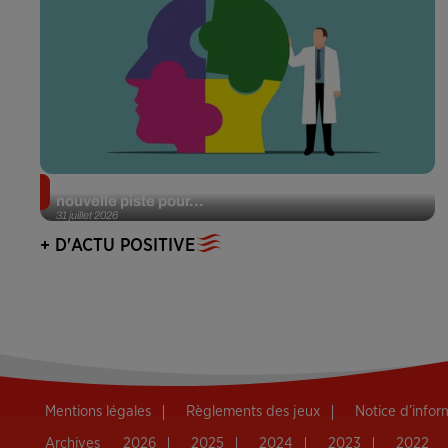
Alzheimer : des chercheurs japonais ouvrent une
nouvelle piste pour...
31 juillet 2026
+ D'ACTU POSITIVE
Mentions légales
Règlements des jeux
Notice d’info
Archives
2026
2025
2024
2023
2022