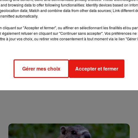
and browsing data to offer following functionalities: Identify devices based on infor
eolocation data; Match and combine data from other data sources; Link different de
lus tôt
nsmitted automatically.
ouvert en fâcheuse position dans une voiture stationnée tout p
cliquant sur "Accepter et fermer", ou affiner en sélectionnant les finalités et/ou pa
 également refuser en cliquant sur "Continuer sans accepter". Vos préférences ne 
e même département. Mais cette fois-ci, les tourtereaux
tre à jour vos choix, ou retirer votre consentement à tout moment via le lien "Gérer 
oire imposé par le gouvernement pour chaque sortie à l'extérieur.
ndes.
Gérer mes choix
Accepter et fermer