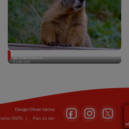
Des marmottes sur OnlyFans : la drôle d’initiative
de chercheurs...
31 juillet 2026
Design
Olivier Varma
rmation RGPD
Plan du site