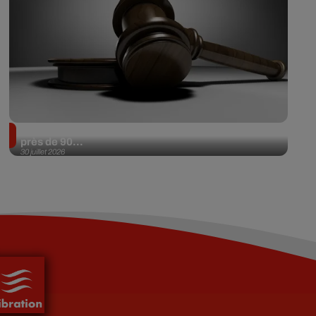
Il achète une veste 3 dollars en friperie et la revend
près de 90...
30 juillet 2026