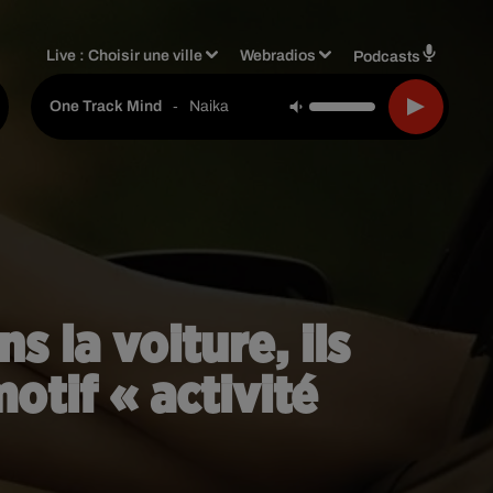
Live :
Choisir une ville
Webradios
Podcasts
-
Naika
One Track Mind
s la voiture, ils
otif « activité