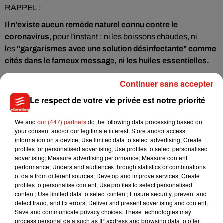
RAPPEL :
Il n'existe aucun remède naturel connu contre le
coronavirus
, pour l'instant : ni les boissons chaudes, ni
les
"gargarismes avec une solution désinfectante" comme
cités dans le fameux message, ni les huiles essentielles.
On y lit encore : "
Les experts suggèrent donc de faire une
Continuer sans accepter
simple vérification que l'on peut faire soi-même tous les
Le respect de votre vie privée est notre priorité
matins :
Prenez une grande respiration et retenez votre souffle
We and
our (447) partners
do the following data processing based on
pendant plus de 10 secondes. Si vous y parvenez sans
your consent and/or our legitimate interest: Store and/or access
tousser, sans sentiment d'oppression, etc., cela montre qu'il
information on a device; Use limited data to select advertising; Create
profiles for personalised advertising; Use profiles to select personalised
n'y a pas de fibrose dans les poumons, ce qui indique
advertising; Measure advertising performance; Measure content
essentiellement l'absence d'infection".
performance; Understand audiences through statistics or combinations
of data from different sources; Develop and improve services; Create
Infox : Cet exercice ne sert absolument à rien. De
profiles to personalise content; Use profiles to select personalised
nombreuses personnes infectées ne présentent presque
content; Use limited data to select content; Ensure security, prevent and
aucun symptome. Cet exercice n'a été validé par
detect fraud, and fix errors; Deliver and present advertising and content;
Save and communicate privacy choices. These technologies may
aucun
médecin, par aucun laboratoire de recherche.
process personal data such as IP address and browsing data to offer