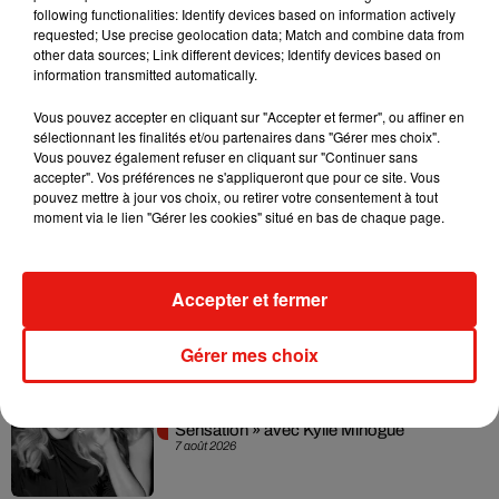
following functionalities: Identify devices based on information actively
En conséquence, nous vous invitons à ne pas partager ce
requested; Use precise geolocation data; Match and combine data from
message qui ne révèle qu'une véritable info : Il faut se laver
other data sources; Link different devices; Identify devices based on
les mains le plus souvent possible. Tout le reste est faux.
information transmitted automatically.
Vous pouvez accepter en cliquant sur "Accepter et fermer", ou affiner en
sélectionnant les finalités et/ou partenaires dans "Gérer mes choix".
Vous pouvez également refuser en cliquant sur "Continuer sans
accepter". Vos préférences ne s'appliqueront que pour ce site. Vous
Musique
pouvez mettre à jour vos choix, ou retirer votre consentement à tout
moment via le lien "Gérer les cookies" situé en bas de chaque page.
Julien Lieb s’essaye à la vie de chatelain
dans son nouveau clip
Accepter et fermer
7 août 2026
Gérer mes choix
Madonna sort enfin le remix de « Love
Sensation » avec Kylie Minogue
7 août 2026