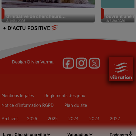
Des marmottes sur OnlyFans : la drôle
Alzheimer : d
d’initiative de chercheurs...
ouvrent une no
31 juillet 2026
31 juillet 2026
+ D'ACTU POSITIVE
Design
Olivier Varma
Mentions légales
Règlements des jeux
Notice d’information RGPD
Plan du site
Archives
2026
2025
2024
2023
2022
Live :
Choisir une ville
Webradios
Podcasts