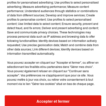
profiles for personalised advertising; Use profiles to select personalised
advertising; Measure advertising performance; Measure content
performance; Understand audiences through statistics or combinations
of data from different sources; Develop and improve services; Create
profiles to personalise content; Use profiles to select personalised
content; Use limited data to select content; Ensure security, prevent and
detect fraud, and fix errors; Deliver and present advertising and content;
Save and communicate privacy choices. These technologies may
process personal data such as IP address and browsing data to offer
following functionalities: Identify devices based on information actively
requested; Use precise geolocation data; Match and combine data from
other data sources; Link different devices; Identify devices based on
information transmitted automatically.
Vous pouvez accepter en cliquant sur "Accepter et fermer", ou affiner en
sélectionnant les finalités et/ou partenaires dans "Gérer mes choix".
Vous pouvez également refuser en cliquant sur "Continuer sans
accepter". Vos préférences ne s'appliqueront que pour ce site. Vous
pouvez mettre à jour vos choix, ou retirer votre consentement à tout
•
INFECTÉS
(2009) d’Alex et David Pastor
moment via le lien "Gérer les cookies" situé en bas de chaque page.
Un virus mortel touche le monde entier. Aux Etats-Unis, une
bande d’amis tente d’échapper à l’épidémie en rejoignant la
Accepter et fermer
côte californienne. De nombreux dangers se mettront en