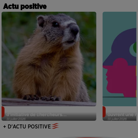
Actu positive
Des marmottes sur OnlyFans : la drôle
Alzheimer : d
d’initiative de chercheurs...
ouvrent une no
31 juillet 2026
31 juillet 2026
+ D'ACTU POSITIVE