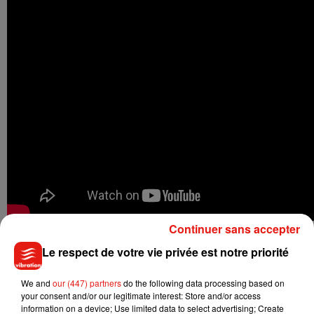
Continuer sans accepter
•
CONTRACTED
(2013) d’Eric England
Le respect de votre vie privée est notre priorité
Après une aventure d’un soir, une jeune femme est atteinte
d’une maladie inquiétante. Ce n’est pas une MST, c’est pire
We and
our (447) partners
do the following data processing based on
your consent and/or our legitimate interest: Store and/or access
que ça…
information on a device; Use limited data to select advertising; Create