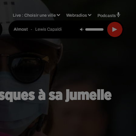
Live :
Choisir une ville
Webradios
Podcasts
-
Lewis Capaldi
Almost
sques à sa jumelle