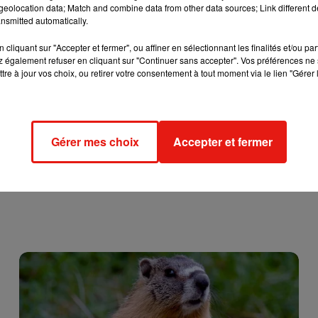
eolocation data; Match and combine data from other data sources; Link different de
nsmitted automatically.
ou à toutes ses villes jumelles, en expédiant des masques et de
ie de coronavirus qui sévit en Chine.
cliquant sur "Accepter et fermer", ou affiner en sélectionnant les finalités et/ou pa
t.co/RvoSVRjZ5v
pic.twitter.com/91c7ugAzRm
 également refuser en cliquant sur "Continuer sans accepter". Vos préférences ne 
tre à jour vos choix, ou retirer votre consentement à tout moment via le lien "Gérer 
2020
Gérer mes choix
Accepter et fermer