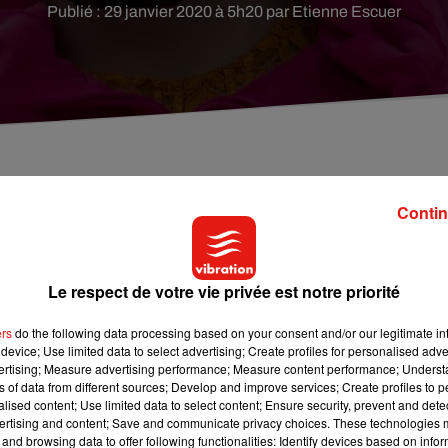
Publié : 29 janvier 2020 à 5h20 par Etienne Escuer
 protection à son homologue chinoise Yanghzou, av
Contin
Le respect de votre vie privée est notre priorité
s, a lancé un appel à ses villes jumelles pour lutter contre
ays. Bien que située à 600 kilomètres de Wuhan, l’épicentre de
ers
do the following data processing based on your consent and/or our legitimate int
ck de masques et combinaisons de protection.
device; Use limited data to select advertising; Create profiles for personalised adver
vertising; Measure advertising performance; Measure content performance; Unders
 répondre favorablement à la demande. La cité johannique devra
ns of data from different sources; Develop and improve services; Create profiles to 
t de l’opération sera pris en charge par Yanghzou. Ce mercredi
alised content; Use limited data to select content; Ensure security, prevent and detect
ertising and content; Save and communicate privacy choices. These technologies
coronavirus et plus de 6000 personnes contaminées. La ville de
and browsing data to offer following functionalities: Identify devices based on infor
quelques cas recensés.