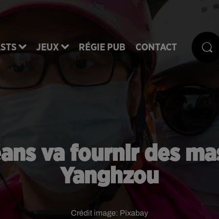
STS
JEUX
RÉGIE PUB
CONTACT
éans va fournir des ma
Yanghzou
Crédit image:
Pixabay