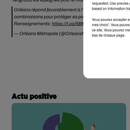
requested; Use precise g
based on information tra
Orléans répond favorablement à l’appel lancé par Yangzh
combinaisons pour protéger sa population face à l’épidém
Vous pouvez accepter en 
Renseignements:
https://t.co/5BMH9rhO8y
et
https://
mes choix". Vous pouvez
ce site. Vous pouvez met
— Orléans Métropole (@OrleansMetropol)
January 28, 
bas de chaque page.
Actu positive