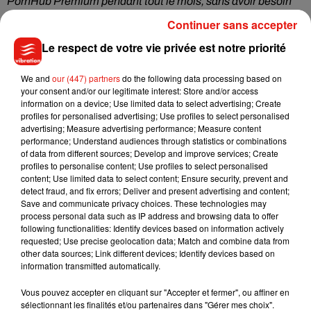
PornHub Premium pendant tout le mois, sans avoir besoin
d'utiliser votre carte de crédit",
a ainsi annoncé le site.
Continuer sans accepter
Pornhub is donating its March proceeds from Modelhub to
Le respect de votre vie privée est notre priorité
support Italy during this unfortunate time (model earnings
will remain untouched). Italy will also have free access to
We and
our (447) partners
do the following data processing based on
your consent and/or our legitimate interest: Store and/or access
Pornhub Premium throughout the month. Forza Italia, we
information on a device; Use limited data to select advertising; Create
love you! �xÈ
pic.twitter.com/DD0nYDyrJ4
profiles for personalised advertising; Use profiles to select personalised
advertising; Measure advertising performance; Measure content
— Pornhub ARIA (@Pornhub)
March 12, 2020
performance; Understand audiences through statistics or combinations
of data from different sources; Develop and improve services; Create
Une bonne idée pour lutter contre l'ennui, qui risque de
profiles to personalise content; Use profiles to select personalised
bientôt débarquer en France ! Affaire à suivre...
content; Use limited data to select content; Ensure security, prevent and
detect fraud, and fix errors; Deliver and present advertising and content;
Save and communicate privacy choices. These technologies may
process personal data such as IP address and browsing data to offer
following functionalities: Identify devices based on information actively
Musique
requested; Use precise geolocation data; Match and combine data from
other data sources; Link different devices; Identify devices based on
information transmitted automatically.
Julien Lieb s’essaye à la vie de chatelain
Vous pouvez accepter en cliquant sur "Accepter et fermer", ou affiner en
dans son nouveau clip
sélectionnant les finalités et/ou partenaires dans "Gérer mes choix".