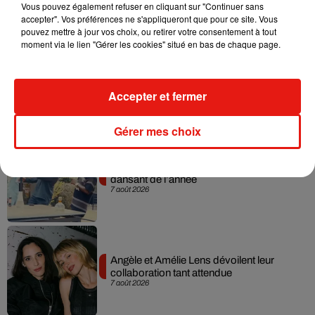
7 août 2026
Vous pouvez également refuser en cliquant sur "Continuer sans
accepter". Vos préférences ne s'appliqueront que pour ce site. Vous
pouvez mettre à jour vos choix, ou retirer votre consentement à tout
moment via le lien "Gérer les cookies" situé en bas de chaque page.
Madonna sort enfin le remix de « Love
Sensation » avec Kylie Minogue
Accepter et fermer
7 août 2026
Gérer mes choix
Tayc et Didi B dévoilent le single le plus
dansant de l’année
7 août 2026
Angèle et Amélie Lens dévoilent leur
collaboration tant attendue
7 août 2026