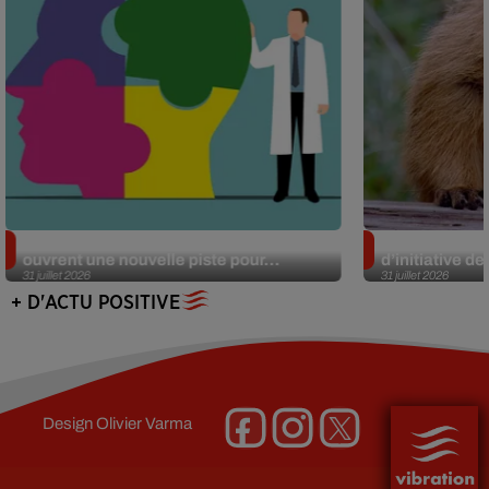
Alzheimer : des chercheurs japonais
Des marmottes
ouvrent une nouvelle piste pour...
d’initiative d
31 juillet 2026
31 juillet 2026
+ D'ACTU POSITIVE
Design
Olivier Varma