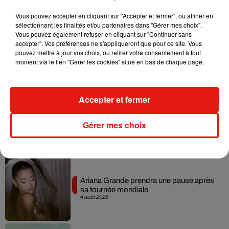
Musique
Vous pouvez accepter en cliquant sur "Accepter et fermer", ou affiner en
sélectionnant les finalités et/ou partenaires dans "Gérer mes choix".
Vous pouvez également refuser en cliquant sur "Continuer sans
accepter". Vos préférences ne s'appliqueront que pour ce site. Vous
Benny Blanco invite Selena Gomez et
pouvez mettre à jour vos choix, ou retirer votre consentement à tout
Becky G sur son nouveau single
moment via le lien "Gérer les cookies" situé en bas de chaque page.
5 août 2026
Accepter et fermer
Tiny Desk invite Charlie Puth pour une
live session solaire
Gérer mes choix
4 août 2026
Ariana Grande prendra une pause après
sa tournée mondiale
4 août 2026