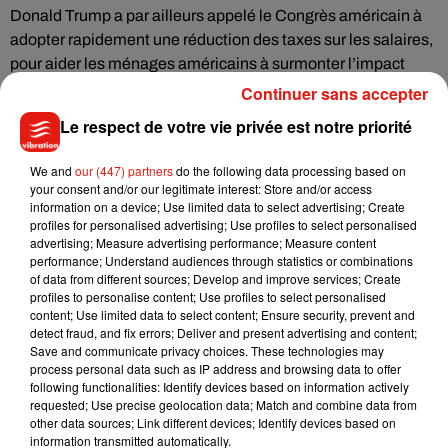
Donald Trump a par ailleurs appelé le Congrès américain à
adopter rapidement une réduction des taxes sur les salaires,
pour aider les ménages américains à surmonter l’impact
économique de l’épidémie de coronavirus.
Continuer sans accepter
Le respect de votre vie privée est notre priorité
We and
our (447) partners
do the following data processing based on
your consent and/or our legitimate interest: Store and/or access
À cause du corona de merde, mon voyage aux états-unis
information on a device; Use limited data to select advertising; Create
est annulé, ptnnn j’ai le démon
profiles for personalised advertising; Use profiles to select personalised
advertising; Measure advertising performance; Measure content
— lil (@lilouuhrv)
March 10, 2020
performance; Understand audiences through statistics or combinations
of data from different sources; Develop and improve services; Create
Trump suspend tous les voyages depuis l'Europe vers les
profiles to personalise content; Use profiles to select personalised
Etats-Unis pour 30 jours (à compter de vendredi minuit)
content; Use limited data to select content; Ensure security, prevent and
#AFP
pic.twitter.com/RcbpCFTRey
detect fraud, and fix errors; Deliver and present advertising and content;
Save and communicate privacy choices. These technologies may
— Agence France-Presse (@afpfr)
March 12, 2020
process personal data such as IP address and browsing data to offer
following functionalities: Identify devices based on information actively
requested; Use precise geolocation data; Match and combine data from
other data sources; Link different devices; Identify devices based on
information transmitted automatically.