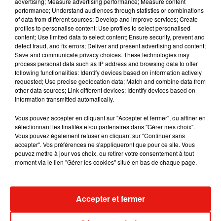
advertising; Measure advertising performance; Measure content
performance; Understand audiences through statistics or combinations
of data from different sources; Develop and improve services; Create
Julien Lieb s’essaye à la vie de chatelain
profiles to personalise content; Use profiles to select personalised
dans son nouveau clip
content; Use limited data to select content; Ensure security, prevent and
7 août 2026
detect fraud, and fix errors; Deliver and present advertising and content;
Save and communicate privacy choices. These technologies may
process personal data such as IP address and browsing data to offer
following functionalities: Identify devices based on information actively
requested; Use precise geolocation data; Match and combine data from
other data sources; Link different devices; Identify devices based on
Madonna sort enfin le remix de « Love
information transmitted automatically.
Sensation » avec Kylie Minogue
7 août 2026
Vous pouvez accepter en cliquant sur "Accepter et fermer", ou affiner en
sélectionnant les finalités et/ou partenaires dans "Gérer mes choix".
Vous pouvez également refuser en cliquant sur "Continuer sans
accepter". Vos préférences ne s'appliqueront que pour ce site. Vous
pouvez mettre à jour vos choix, ou retirer votre consentement à tout
Tayc et Didi B dévoilent le single le plus
moment via le lien "Gérer les cookies" situé en bas de chaque page.
dansant de l’année
7 août 2026
Accepter et fermer