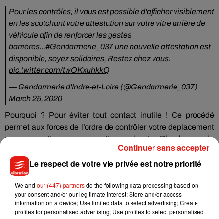
Pour les contrôles, il vous est possible d'afficher visiblement
en les scotchant votre attestation sur votre vitre arrière de
véhicule afin de renforcer les gestes
barrières...
#Gendarmerie_037
une nouvelle attestation est
disponible, soyez solidaires, Restez chez vous.
pic.twitter.com/twOKxuhkkQ
— Gendarmerie d'Indre-et-Loire (@Gendarmerie_037)
March 25, 2020
Pourquoi ? Pour éviter tout contact inutile ! Ce procédé
permet aux forces de l’ordre de contrôler votre déplacement
sans se mettre ou vous mettre en danger. Plus besoin de
Continuer sans accepter
devoir baisser votre vitre et partager cette feuille de papier de
main en main. Pratique non ?
Le respect de votre vie privée est notre priorité
We and
our (447) partners
do the following data processing based on
your consent and/or our legitimate interest: Store and/or access
information on a device; Use limited data to select advertising; Create
Musique
profiles for personalised advertising; Use profiles to select personalised