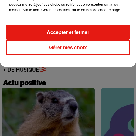
Becky G sur son nouveau single
pouvez mettre à jour vos choix, ou retirer votre consentement à tout
5 août 2026
moment via le lien "Gérer les cookies" situé en bas de chaque page.
Accepter et fermer
Tiny Desk invite Charlie Puth pour une
live session solaire
Gérer mes choix
4 août 2026
+ DE MUSIQUE
Actu positive