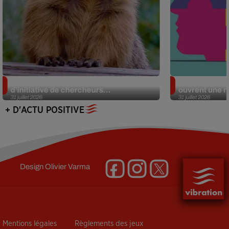
Des marmottes sur OnlyFans : la drôle
Alzheimer : d
d’initiative de chercheurs...
ouvrent une no
31 juillet 2026
31 juillet 2026
+ D'ACTU POSITIVE
Design
Olivier Varma
Mentions légales
Règlements des jeux