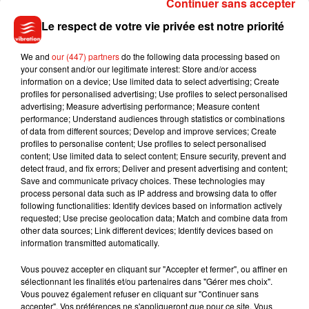
Continuer sans accepter
Le respect de votre vie privée est notre priorité
Madonna sort enfin le remix de « Love
Sensation » avec Kylie Minogue
7 août 2026
We and
our (447) partners
do the following data processing based on
your consent and/or our legitimate interest: Store and/or access
information on a device; Use limited data to select advertising; Create
profiles for personalised advertising; Use profiles to select personalised
advertising; Measure advertising performance; Measure content
performance; Understand audiences through statistics or combinations
Tayc et Didi B dévoilent le single le plus
of data from different sources; Develop and improve services; Create
dansant de l’année
profiles to personalise content; Use profiles to select personalised
7 août 2026
content; Use limited data to select content; Ensure security, prevent and
detect fraud, and fix errors; Deliver and present advertising and content;
Save and communicate privacy choices. These technologies may
process personal data such as IP address and browsing data to offer
following functionalities: Identify devices based on information actively
Angèle et Amélie Lens dévoilent leur
requested; Use precise geolocation data; Match and combine data from
collaboration tant attendue
other data sources; Link different devices; Identify devices based on
7 août 2026
information transmitted automatically.
Vous pouvez accepter en cliquant sur "Accepter et fermer", ou affiner en
sélectionnant les finalités et/ou partenaires dans "Gérer mes choix".
Vous pouvez également refuser en cliquant sur "Continuer sans
Benny Blanco invite Selena Gomez et
accepter". Vos préférences ne s'appliqueront que pour ce site. Vous