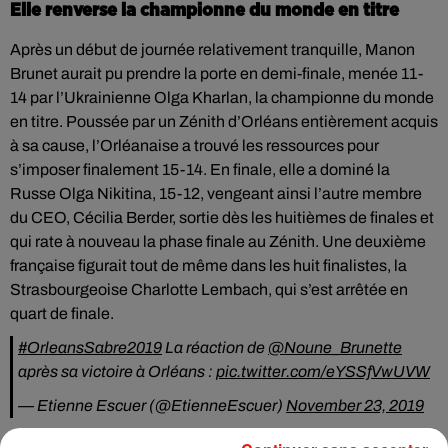
Elle renverse la championne du monde en titre
Après un début de journée relativement tranquille, Manon
Brunet aurait pu prendre la porte en demi-finale, menée 11-
14 par l’Ukrainienne Olga Kharlan, la championne du monde
en titre. Poussée par un Zénith d’Orléans entièrement acquis
à sa cause, l’Orléanaise a trouvé les ressources pour
s’imposer finalement 15-14. En finale, elle a dominé la
Russe Olga Nikitina, 15-12, vengeant ainsi l’autre membre
du CEO, Cécilia Berder, sortie dès les huitièmes de finales et
qui rate à nouveau la phase finale au Zénith. Une deuxième
française figurait tout de même dans les huit finalistes, la
Strasbourgeoise Charlotte Lembach, qui s’est arrêtée en
quart de finale.
#OrleansSabre2019
La réaction de
@Noune_Brunette
après sa victoire à Orléans :
pic.twitter.com/eYSSfVwUVW
— Etienne Escuer (@EtienneEscuer)
November 23, 2019
L’équipe de France a toutefois connu une petite déception le