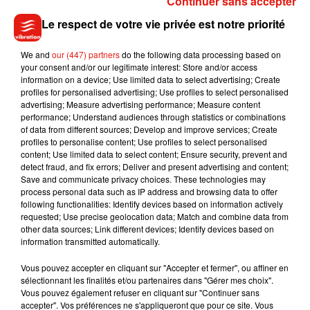
Continuer sans accepter
lendemain dans l’épreuve par équipe, avec une cinquième
Le respect de votre vie privée est notre priorité
place. Les tricolores ont été sorties en quarts de finale par
l’Ukraine 45-44. La compétition a été remportée par la
We and
our (447) partners
do the following data processing based on
Russie.
your consent and/or our legitimate interest: Store and/or access
information on a device; Use limited data to select advertising; Create
#OrleansSabre2019
#RoadToTokyo
profiles for personalised advertising; Use profiles to select personalised
pic.twitter.com/IGJou2squ5
advertising; Measure advertising performance; Measure content
performance; Understand audiences through statistics or combinations
— Etienne Escuer (@EtienneEscuer)
November 23, 2019
of data from different sources; Develop and improve services; Create
profiles to personalise content; Use profiles to select personalised
content; Use limited data to select content; Ensure security, prevent and
detect fraud, and fix errors; Deliver and present advertising and content;
Save and communicate privacy choices. These technologies may
Musique
process personal data such as IP address and browsing data to offer
following functionalities: Identify devices based on information actively
requested; Use precise geolocation data; Match and combine data from
other data sources; Link different devices; Identify devices based on
information transmitted automatically.
Benny Blanco invite Selena Gomez et
Becky G sur son nouveau single
5 août 2026
Vous pouvez accepter en cliquant sur "Accepter et fermer", ou affiner en
sélectionnant les finalités et/ou partenaires dans "Gérer mes choix".
Vous pouvez également refuser en cliquant sur "Continuer sans
accepter". Vos préférences ne s'appliqueront que pour ce site. Vous