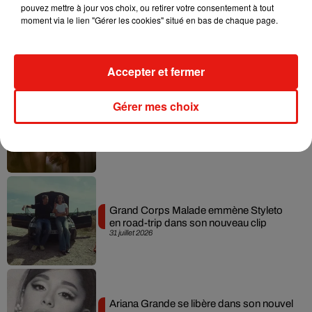
pouvez mettre à jour vos choix, ou retirer votre consentement à tout
moment via le lien "Gérer les cookies" situé en bas de chaque page.
Tiny Desk invite Charlie Puth pour une
live session solaire
4 août 2026
Accepter et fermer
Gérer mes choix
Ariana Grande prendra une pause après
sa tournée mondiale
4 août 2026
Grand Corps Malade emmène Styleto
en road-trip dans son nouveau clip
31 juillet 2026
Ariana Grande se libère dans son nouvel