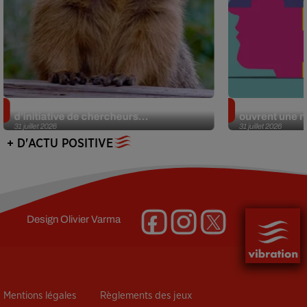
Des marmottes sur OnlyFans : la drôle
Alzheimer : d
d’initiative de chercheurs...
ouvrent une no
31 juillet 2026
31 juillet 2026
+ D'ACTU POSITIVE
Design
Olivier Varma
Mentions légales
Règlements des jeux