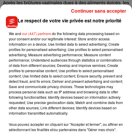
Après les brûlures vaginales dues à des aliments épicés, les
brûlures corporelles provoquées par le frottement de
Continuer sans accepter
textiles
(tapis, moquette)
et de surfaces rugueuses pendant
Le respect de votre vie privée est notre priorité
un rapport sexuel.
Pour éviter ces désagréments, il est donc
parfois nécessaire de préparer votre support avant de
We and
our (447) partners
do the following data processing based on
grimper au septième ciel avec votre partenaire.
Et si vous n’y
your consent and/or our legitimate interest: Store and/or access
information on a device; Use limited data to select advertising; Create
avez pas pensé avant, sachez qu’en cas de brûlure, un peu
profiles for personalised advertising; Use profiles to select personalised
d’eau fraîche et de savon peuvent atténuer la douleur ;
pour
advertising; Measure advertising performance; Measure content
une égratignure ou une petite plaie, une solution
performance; Understand audiences through statistics or combinations
of data from different sources; Develop and improve services; Create
antiseptique et un pansement et vous serez prêt(e) à repartir
profiles to personalise content; Use profiles to select personalised
pour une nouvelle partie de jambes en l’air.
content; Use limited data to select content; Ensure security, prevent and
detect fraud, and fix errors; Deliver and present advertising and content;
Save and communicate privacy choices. These technologies may
process personal data such as IP address and browsing data to offer
following functionalities: Identify devices based on information actively
Musique
requested; Use precise geolocation data; Match and combine data from
other data sources; Link different devices; Identify devices based on
information transmitted automatically.
Benny Blanco invite Selena Gomez et
Vous pouvez accepter en cliquant sur "Accepter et fermer", ou affiner en
Becky G sur son nouveau single
sélectionnant les finalités et/ou partenaires dans "Gérer mes choix".