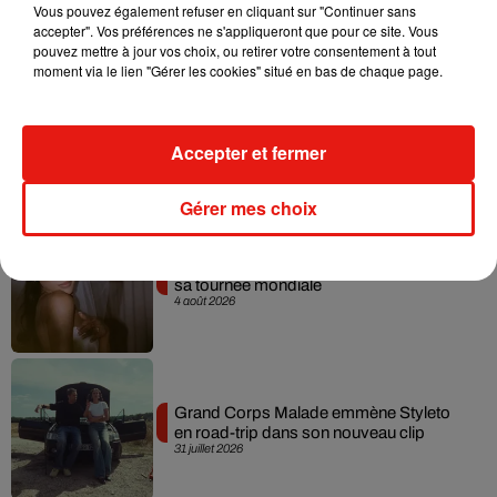
5 août 2026
Vous pouvez également refuser en cliquant sur "Continuer sans
accepter". Vos préférences ne s'appliqueront que pour ce site. Vous
pouvez mettre à jour vos choix, ou retirer votre consentement à tout
moment via le lien "Gérer les cookies" situé en bas de chaque page.
Tiny Desk invite Charlie Puth pour une
live session solaire
Accepter et fermer
4 août 2026
Gérer mes choix
Ariana Grande prendra une pause après
sa tournée mondiale
4 août 2026
Grand Corps Malade emmène Styleto
en road-trip dans son nouveau clip
31 juillet 2026