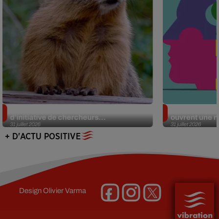
Des marmottes sur OnlyFans : la drôle
Alzheimer : d
d’initiative de chercheurs...
ouvrent une no
31 juillet 2026
31 juillet 2026
+ D'ACTU POSITIVE
Design
Olivier Varma