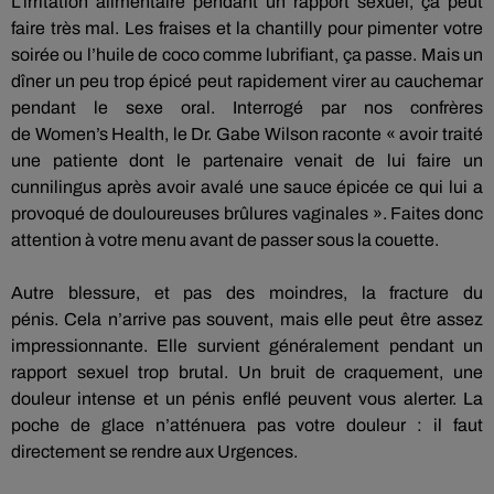
L’irritation alimentaire pendant un rapport sexuel, ça peut
faire très mal.
Les fraises et la chantilly pour pimenter votre
soirée ou l’huile de coco comme lubrifiant, ça passe.
Mais un
dîner un peu trop épicé peut rapidement virer au cauchemar
pendant le sexe oral.
Interrogé par nos confrères
de
Women’s
Health
, le Dr. Gabe Wilson raconte « avoir traité
une patiente dont le partenaire venait de lui faire un
cunnilingus après avoir avalé une sauce épicée ce qui lui a
provoqué de douloureuses brûlures vaginales ».
Faites donc
attention à votre menu avant de passer sous la couette.
Autre blessure, et pas des moindres, la fracture du
pénis.
Cela n’arrive pas souvent, mais elle peut être assez
impressionnante.
Elle survient généralement pendant un
rapport sexuel trop brutal.
Un bruit de craquement, une
douleur intense et un pénis enflé peuvent vous alerter.
La
poche de glace n’atténuera pas votre douleur :
il
faut
directement se rendre aux Urgences.