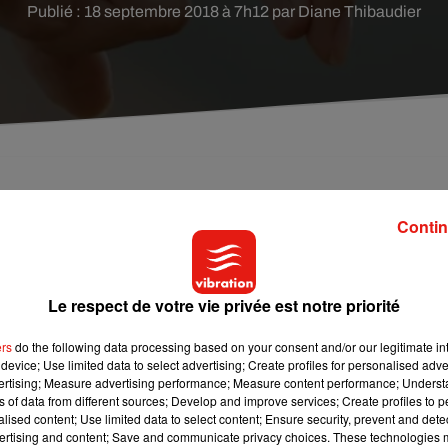
Publié : 18 septembre 2018 à 7h12 par Diane Thibaudier
us, mesdames, êtes-vous prêtes à vous marier ? Le
Contin
 dit beaucoup sur leur relation actuelle.
Le respect de votre vie privée est notre priorité
ionnements : est-ce que ça va durer ? Suis-je avec la bonne
 Une étude nous révèle combien de partenaires sexuels nous
ers
do the following data processing based on your consent and/or our legitimate int
device; Use limited data to select advertising; Create profiles for personalised adver
marier. Et selon les chercheurs, les femmes qui ont eu dix
vertising; Measure advertising performance; Measure content performance; Unders
ns of data from different sources; Develop and improve services; Create profiles to 
alised content; Use limited data to select content; Ensure security, prevent and detect
ertising and content; Save and communicate privacy choices. These technologies