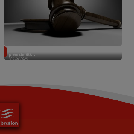
Il achète une veste 3 dollars en friperie et la revend
près de 90...
30 juillet 2026