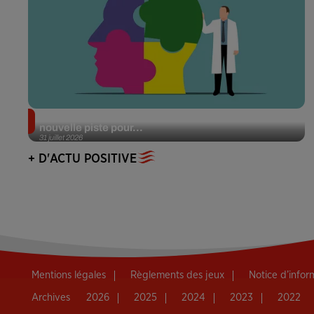
Alzheimer : des chercheurs japonais ouvrent une
nouvelle piste pour...
31 juillet 2026
+ D'ACTU POSITIVE
Mentions légales
Règlements des jeux
Notice d’info
Archives
2026
2025
2024
2023
2022