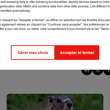
and browsing data to offer following functionalities: Identify devices based on infor
eolocation data; Match and combine data from other data sources; Link different de
-unis, nous révèle qu'il faut donc avoir dix partenaires sexuels
nsmitted automatically.
e pourrait ne pas durer. Selon les scientifiques, les femmes qui 
cliquant sur "Accepter et fermer", ou affiner en sélectionnant les finalités et/ou pa
 ne tiendraient pas plus de 5 ans une fois mariées. Et ce n'est pa
 également refuser en cliquant sur "Continuer sans accepter". Vos préférences ne 
mmes plus expérimentées savent mieux ce qu'elles veulent que le
tre à jour vos choix, ou retirer votre consentement à tout moment via le lien "Gérer 
er votre conjoint, vous risquez cette fois de ne pas savoir ce qu
atisfaite. Quant aux hommes ? L'étude ne dit pas combien de
Gérer mes choix
Accepter et fermer
ent bien plus que dix !