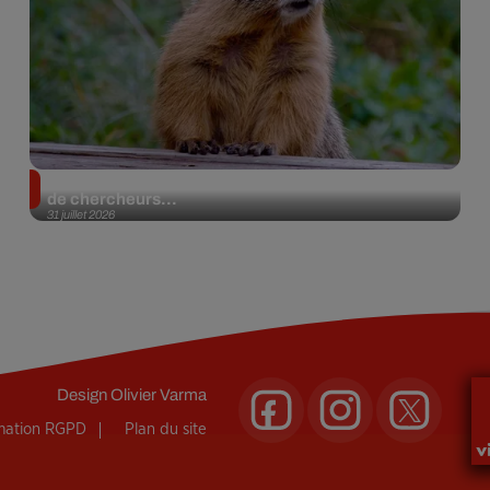
Des marmottes sur OnlyFans : la drôle d’initiative
de chercheurs...
31 juillet 2026
Design
Olivier Varma
rmation RGPD
Plan du site