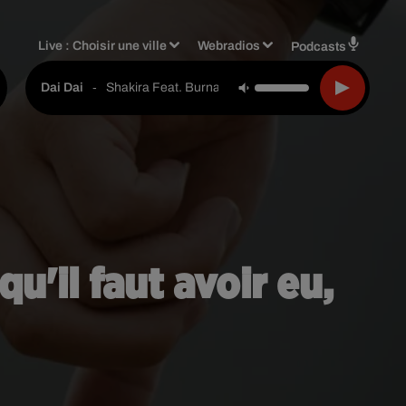
Live :
Choisir une ville
Webradios
Podcasts
-
Shakira Feat. Burna Boy
Dai Dai
u'il faut avoir eu,