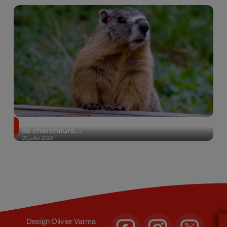
Des marmottes sur OnlyFans : la drôle d’initiative
de chercheurs...
31 juillet 2026
Design
Olivier Varma