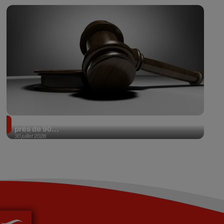
Il achète une veste 3 dollars en friperie et la revend
près de 90...
30 juillet 2026