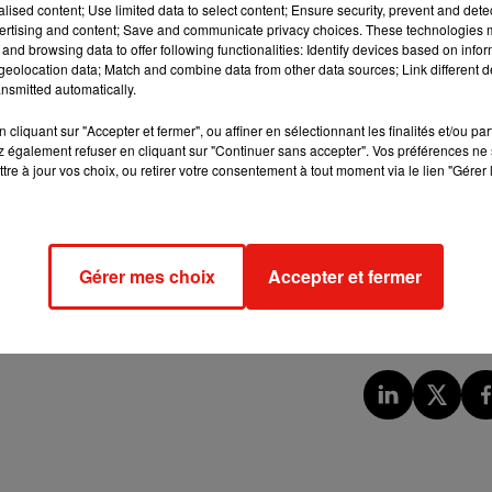
alised content; Use limited data to select content; Ensure security, prevent and detect
rveuses jusqu’à l’appareil reproductif.
Toutes en baskets !
ertising and content; Save and communicate privacy choices. These technologies
and browsing data to offer following functionalities: Identify devices based on infor
eolocation data; Match and combine data from other data sources; Link different de
uteuil pendant une journée peut avoir un réel impact sur
nsmitted automatically.
t liés aux organes génitaux.
Il est donc conseillé de rester le mo
ment se dégourdir les jambes.
cliquant sur "Accepter et fermer", ou affiner en sélectionnant les finalités et/ou pa
 également refuser en cliquant sur "Continuer sans accepter". Vos préférences ne 
tre à jour vos choix, ou retirer votre consentement à tout moment via le lien "Gérer 
connectés, ont eux un impact sur votre appétit sexuel.
Avoir 
rdial pour une bonne entente et un meilleur appétit sexuel.
Enf
her avant une relation sexuelle améliorait les sensations
être enrhumé, ou du moins avoir le nez bouché, réduirait fortem
Gérer mes choix
Accepter et fermer
à
The Sun
:
«
Je sais par ma propre thérapie que vous pou
 hommes, en bonne santé, en les incitant à renifler leur partena