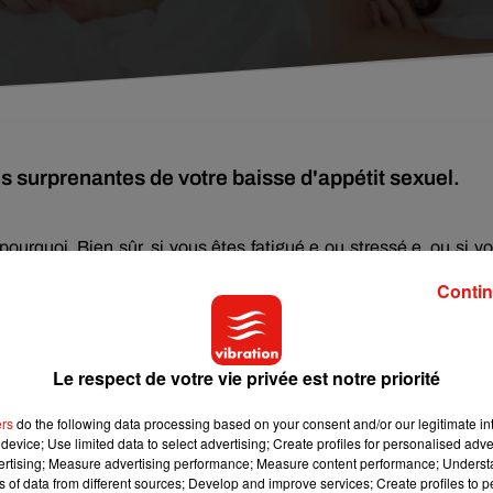
ns surprenantes de votre baisse d'appétit sexuel.
pourquoi.
Bien sûr, si vous êtes fatigué.
e
ou stressé.
e
, ou si v
moins courant et normal de rencontrer un tel problème.
Toutefo
Contin
de nos habitudes quotidiennes sont en partie responsables de ce
Le respect de votre vie privée est notre priorité
 au régime, vous affamez tout votre corps et donc votre appé
 avez une alimentation trop riche, en sucres notamment, vous au
ers
do the following data processing based on your consent and/or our legitimate int
ergie ce qui engendrera également un dérèglement hormonal.
Opt
device; Use limited data to select advertising; Create profiles for personalised adver
 vos talons sont eux aussi responsables de votre baisse de dé
vertising; Measure advertising performance; Measure content performance; Unders
ns of data from different sources; Develop and improve services; Create profiles to 
alement les muscles du plancher pelvien.
Or, lorsqu’ils sont t