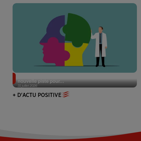
Alzheimer : des chercheurs japonais ouvrent une
nouvelle piste pour...
31 juillet 2026
+ D'ACTU POSITIVE