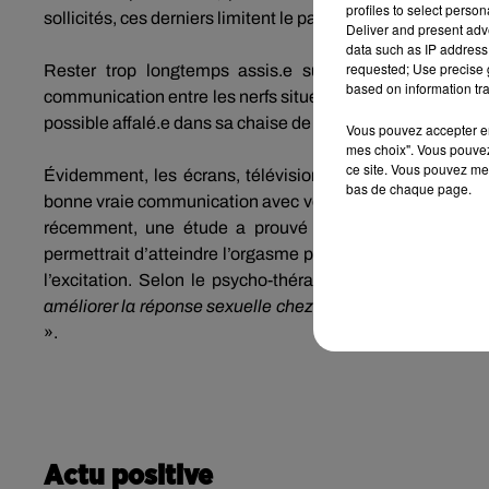
profiles to select person
sollicités, ces derniers limitent le passage d’impulsions ne
Deliver and present adv
data such as IP address 
requested; Use precise g
Rester trop longtemps assis.
e
sur un siège ou un fa
based on information tra
communication entre les nerfs situés dans le bas du dos e
possible affalé.
e
dans sa chaise de bureau et de régulière
Vous pouvez accepter en 
mes choix". Vous pouvez
ce site. Vous pouvez met
Évidemment, les écrans, télévision et autres appareils 
bas de chaque page.
bonne vraie communication avec votre partenaire est primo
récemment, une étude a prouvé que le fait de se mouc
permettrait d’atteindre l’orgasme plus facilement.
Ainsi, 
l’excitation.
Selon le psycho-thérapeute Philip
Hodson
améliorer la réponse sexuelle chez les femmes et chez les
».
Actu positive