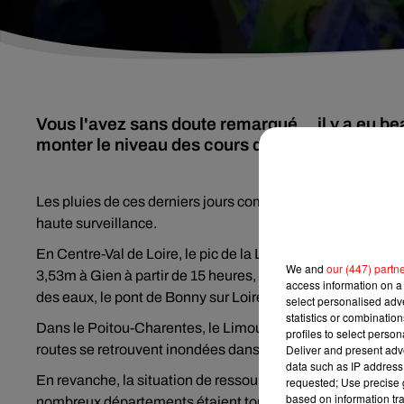
Vous l'avez sans doute remarqué... il y a eu be
monter le niveau des cours d'eau...
Les pluies de ces derniers jours commencent à faire débord
haute surveillance.
En Centre-Val de Loire, le pic de la Loire est annoncé auj
We and
our (447) partn
3,53m à Gien à partir de 15 heures, 3,10m à Chatillon sur 
access information on a 
des eaux, le pont de Bonny sur Loire dans le Loiret a été fe
select personalised ad
statistics or combinatio
Dans le Poitou-Charentes, le Limousin et les Pays de La Lo
profiles to select person
routes se retrouvent inondées dans le département, les serv
Deliver and present adv
data such as IP address 
En revanche, la situation de ressource en eau s’améliore p
requested; Use precise g
based on information tra
nombreux départements étaient touchés par la sécherese