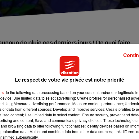
aucoup de pluie ces derniers jours ! De quoi faire
Contin
er les rivières et fleuves. Les cours d’eau sont actuellement so
Le respect de votre vie privée est notre priorité
ourd’hui à Gien et demain à Orléans. Du côté des cotes, on attend
ers
do the following data processing based on your consent and/or our legitimate int
Loire ou encore 1,95m cette nuit à Orléans. En raison de la mont
device; Use limited data to select advertising; Create profiles for personalised adver
rmé à la circulation.
vertising; Measure advertising performance; Measure content performance; Unders
ns of data from different sources; Develop and improve services; Create profiles to 
ire, de nombreuses rivières sont aussi sorties de leurs lits. Des
alised content; Use limited data to select content; Ensure security, prevent and detect
ices techniques en ont d'ailleurs parfois interdit l’accès.
ertising and content; Save and communicate privacy choices. These technologies
and browsing data to offer following functionalities: Identify devices based on infor
artout chez nous grâce aux pluies de ces derniers jours, car de
eolocation data; Match and combine data from other data sources; Link different de
nsmitted automatically.
.