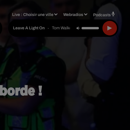
Live :
Choisir une ville
Webradios
Podcasts
-
Tom Walker
Leave A Light On
borde !