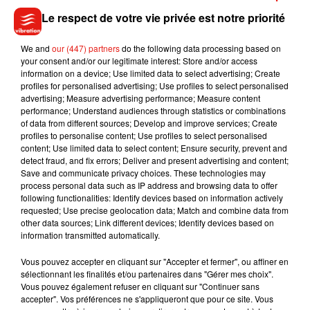
Le respect de votre vie privée est notre priorité
Voir cette publication sur Instagram
We and
our (447) partners
do the following data processing based on
your consent and/or our legitimate interest: Store and/or access
Poke @courteneycoxofficial �x" #courtneycoxchallenge je
information on a device; Use limited data to select advertising; Create
défie @alexandralamyofficiel @anthonydacci_ @bigoude
profiles for personalised advertising; Use profiles to select personalised
�x�
advertising; Measure advertising performance; Measure content
performance; Understand audiences through statistics or combinations
Une publication partagée par
Audrey Lamy
(@audreylamy) le
3 Ao
of data from different sources; Develop and improve services; Create
profiles to personalise content; Use profiles to select personalised
content; Use limited data to select content; Ensure security, prevent and
detect fraud, and fix errors; Deliver and present advertising and content;
Save and communicate privacy choices. These technologies may
process personal data such as IP address and browsing data to offer
following functionalities: Identify devices based on information actively
requested; Use precise geolocation data; Match and combine data from
other data sources; Link different devices; Identify devices based on
information transmitted automatically.
Vous pouvez accepter en cliquant sur "Accepter et fermer", ou affiner en
sélectionnant les finalités et/ou partenaires dans "Gérer mes choix".
Vous pouvez également refuser en cliquant sur "Continuer sans
accepter". Vos préférences ne s'appliqueront que pour ce site. Vous