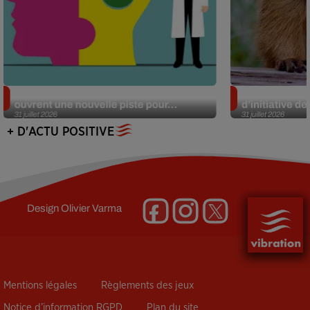
Alzheimer : des chercheurs japonais
Des marmottes
ouvrent une nouvelle piste pour...
d’initiative d
31 juillet 2026
31 juillet 2026
+ D'ACTU POSITIVE
Design
Olivier Varma
Mentions légales
Règlements des jeux
Notice d’information RGPD
Plan du site