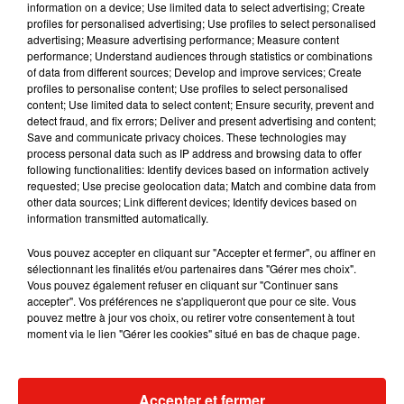
information on a device; Use limited data to select advertising; Create
profiles for personalised advertising; Use profiles to select personalised
Un vaccin efficace qui a fait l’objet d’investissements
advertising; Measure advertising performance; Measure content
conséquents, mais dont
personne ne veut
: c’est la crainte
performance; Understand audiences through statistics or combinations
de Laurent Maubisson. Gouvernement, laboratoires et
of data from different sources; Develop and improve services; Create
profiles to personalise content; Use profiles to select personalised
médias auraient dû
mieux communiquer tout au long du
content; Use limited data to select content; Ensure security, prevent and
processus
d’élaboration des vaccins selon lui.
« Ils se sont
detect fraud, and fix errors; Deliver and present advertising and content;
focalisés sur le développement du vaccin, mais beaucoup
Save and communicate privacy choices. These technologies may
process personal data such as IP address and browsing data to offer
moins sur l’acceptation par les Français. C’est très bien de
following functionalities: Identify devices based on information actively
sortir un produit efficace, mais on va demander aux gens de
requested; Use precise geolocation data; Match and combine data from
s’injecter un produit dont ils ont assez peu de connaissances
other data sources; Link different devices; Identify devices based on
information transmitted automatically.
dessus »
, confie-t-il.
« S’il y avait une communication plus
progressive et pédagogique, peut-être que l’avis des
Vous pouvez accepter en cliquant sur "Accepter et fermer", ou affiner en
Français serait meilleur. »
sélectionnant les finalités et/ou partenaires dans "Gérer mes choix".
Vous pouvez également refuser en cliquant sur "Continuer sans
accepter". Vos préférences ne s'appliqueront que pour ce site. Vous
Écouter le podcast
pouvez mettre à jour vos choix, ou retirer votre consentement à tout
moment via le lien "Gérer les cookies" situé en bas de chaque page.
Si le gouvernement a annoncé vouloir faire preuve de
transparence ces derniers jours, n’est-il pas trop tard ? La
Accepter et fermer
composition même des vaccins n’a que très peu été