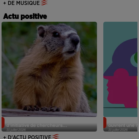
+ DE MUSIQUE
Actu positive
Des marmottes sur OnlyFans : la drôle
Alzheimer : d
d’initiative de chercheurs...
ouvrent une no
31 juillet 2026
31 juillet 2026
+ D'ACTU POSITIVE