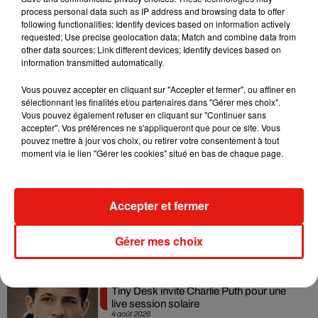
judiciaire pour
"dénonciation calomnieuse"
contre le
process personal data such as IP address and browsing data to offer
directeur des hôpitaux de Paris (AP-HP) Martin Hirsch qui
following functionalities: Identify devices based on information actively
requested; Use precise geolocation data; Match and combine data from
l'avait accusé d'avoir fait un "faux témoignage" lors d'une
other data sources; Link different devices; Identify devices based on
audition devant la commission d'enquête de l'Assemblée
information transmitted automatically.
nationale.
Vous pouvez accepter en cliquant sur "Accepter et fermer", ou affiner en
sélectionnant les finalités et/ou partenaires dans "Gérer mes choix".
Vous pouvez également refuser en cliquant sur "Continuer sans
accepter". Vos préférences ne s'appliqueront que pour ce site. Vous
pouvez mettre à jour vos choix, ou retirer votre consentement à tout
Musique
moment via le lien "Gérer les cookies" situé en bas de chaque page.
Benny Blanco invite Selena Gomez et
Accepter et fermer
Becky G sur son nouveau single
5 août 2026
Gérer mes choix
Tiny Desk invite Charlie Puth pour une
live session solaire
4 août 2026