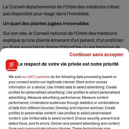
Le Conseil départemental de l'Ordre des médecins n'était
pas disponible pour réagir dans l'immédiat.
Un quart des plaintes jugées irrecevables
Sur son site, le Conseil national de l'Ordre des médecins
explique qu'une plainte émanant d'un patient, d'un praticien
ou d'une association donne d'abord lieu à une tentative de
Continuer sans accepter
conciliation. Si celle-ci échoue, la requête sera transmise à la
chambre disciplinaire.
Le respect de votre vie privée est notre priorité
Chaque année, un quart des plaintes sont jugées
We and
our (447) partners
do the following data processing based on
irrecevables. Une condamnation peut aller d'un simple
your consent and/or our legitimate interest: Store and/or access
avertissement à une radiation.
information on a device; Use limited data to select advertising; Create
profiles for personalised advertising; Use profiles to select personalised
Le président LR de la région Paca, Renaud Muselier, est de
advertising; Measure advertising performance; Measure content
son côté de nouveau monté au créneau pour défendre le
performance; Understand audiences through statistics or combinations
of data from different sources; Develop and improve services; Create
chercheur marseillais, assurant qu'il n'avait fait, selon lui,
profiles to personalise content; Use profiles to select personalised
"que respecter le serment d'Hippocrate
".
content; Use limited data to select content; Ensure security, prevent and
detect fraud, and fix errors; Deliver and present advertising and content;
Fin juillet, Didier Raoult avait lui déposé une plainte
Save and communicate privacy choices. These technologies may