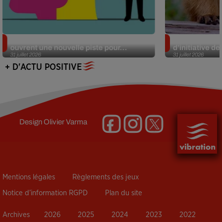
Alzheimer : des chercheurs japonais
Des marmottes
ouvrent une nouvelle piste pour...
d’initiative d
31 juillet 2026
31 juillet 2026
+ D'ACTU POSITIVE
Design
Olivier Varma
Mentions légales
Règlements des jeux
Notice d’information RGPD
Plan du site
Archives
2026
2025
2024
2023
2022