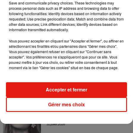
live session solaire
Save and communicate privacy choices. These technologies may
4 août 2026
process personal data such as IP address and browsing data to offer
following functionalities: Identify devices based on information actively
requested; Use precise geolocation data; Match and combine data from
other data sources; Link different devices; Identify devices based on
information transmitted automatically.
Ariana Grande prendra une pause après
sa tournée mondiale
Vous pouvez accepter en cliquant sur "Accepter et fermer", ou affiner en
4 août 2026
sélectionnant les finalités et/ou partenaires dans "Gérer mes choix".
Vous pouvez également refuser en cliquant sur "Continuer sans
accepter". Vos préférences ne s'appliqueront que pour ce site. Vous
pouvez mettre à jour vos choix, ou retirer votre consentement à tout
moment via le lien "Gérer les cookies" situé en bas de chaque page.
Grand Corps Malade emmène Styleto
en road-trip dans son nouveau clip
31 juillet 2026
Accepter et fermer
Gérer mes choix
Ariana Grande se libère dans son nouvel
album « Petals »
31 juillet 2026