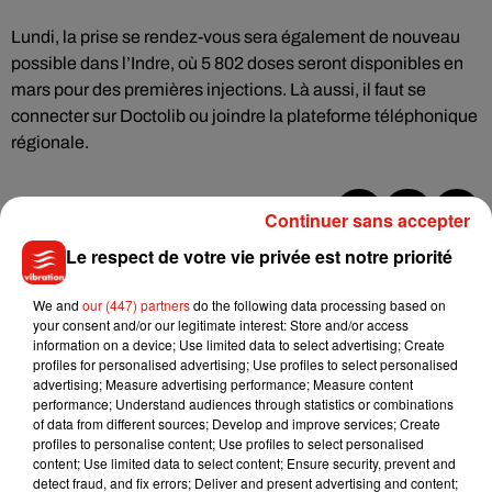
Lundi, la prise se rendez-vous sera également de nouveau
possible dans l’Indre, où 5 802 doses seront disponibles en
mars pour des premières injections. Là aussi, il faut se
connecter sur Doctolib ou joindre la plateforme téléphonique
régionale.
Continuer sans accepter
Musique
Le respect de votre vie privée est notre priorité
We and
our (447) partners
do the following data processing based on
your consent and/or our legitimate interest: Store and/or access
Benny Blanco invite Selena Gomez et
information on a device; Use limited data to select advertising; Create
Becky G sur son nouveau single
profiles for personalised advertising; Use profiles to select personalised
5 août 2026
advertising; Measure advertising performance; Measure content
performance; Understand audiences through statistics or combinations
of data from different sources; Develop and improve services; Create
profiles to personalise content; Use profiles to select personalised
content; Use limited data to select content; Ensure security, prevent and
Tiny Desk invite Charlie Puth pour une
detect fraud, and fix errors; Deliver and present advertising and content;