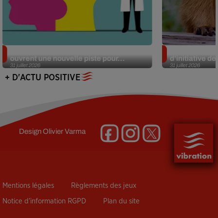
Alzheimer : des chercheurs japonais
Des marmottes
ouvrent une nouvelle piste pour...
d’initiative d
31 juillet 2026
31 juillet 2026
+ D'ACTU POSITIVE
Design
Olivier Varma
Mentions légales
Règlements des jeux
Notice d’information RGPD
Plan du site