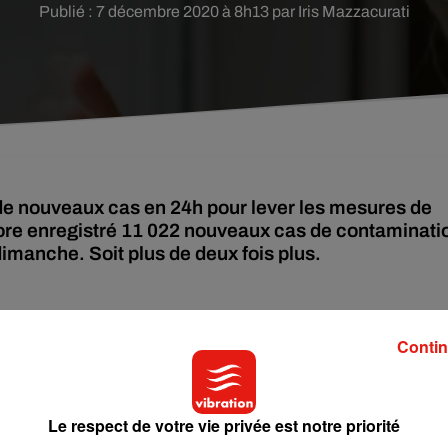
Publié : 7 décembre 2020 à 8h13 par Iris Mazzacurati
de nouveaux cas en 24h pour lever les mesures de
re enregistré 11 022 nouveaux cas de contaminati
dimanche. Soit plus de deux fois plus.
ts positifs quotidiens (tests PCR virologiques et antigéniques
blissant à 10 500 par jour. Dimanche 6 décembre, le taux de
Contin
 plusieurs semaines de repli. Le taux se situait à quelque 20%, il 
Le respect de votre vie privée est notre priorité
er, à 3 210 contre 3 220 la veille, selon les données de Santé