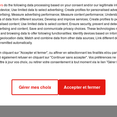
r le Covid-19 a poursuivi sa baisse, avec 175 décès enregistrés
ers
do the following data processing based on your consent and/or our legitimate int
device; Use limited data to select advertising; Create profiles for personalised adver
vertising; Measure advertising performance; Measure content performance; Unders
ns of data from different sources; Develop and improve services; Create profiles to 
alised content; Use limited data to select content; Ensure security, prevent and detect
ertising and content; Save and communicate privacy choices. These technologies
 restrictions de déplacement est que le nombre de patients en
and browsing data to offer following functionalities: Identify devices based on infor
 500 et 3 000.
eolocation data; Match and combine data from other data sources; Link different de
nsmitted automatically.
ur le déconfinement. On est un peu inquiet", a commenté dimanc
cliquant sur "Accepter et fermer", ou affiner en sélectionnant les finalités et/ou pa
 également refuser en cliquant sur "Continuer sans accepter". Vos préférences ne 
tre à jour vos choix, ou retirer votre consentement à tout moment via le lien "Gérer 
n : on pense que d'ici le 15 décembre on sera en-dessous des 3
de contaminations en dessous de 5 000 (par jour: ndlr), ça va être
'on a une légère augmentation qui se confirme ces derniers
Gérer mes choix
Accepter et fermer
 Covid-19 a lui augmenté dimanche, à 26 262 contre 26 040 la