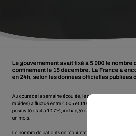
Le gouvernement avait fixé à 5 000 le nombre 
confinement le 15 décembre. La France a enco
en 24h, selon les données officielles publiées 
Au cours de la semaine écoulée, le nombre de nouveaux tes
rapides) a fluctué entre 4 005 et 14 064, la moyenne s'éta
positivité était à 10,7%, inchangé depuis trois jours, après
un mois.
Le nombre de patients en réanimation a lui continué à reflu