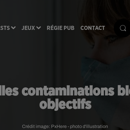
STS
JEUX
RÉGIE PUB
CONTACT
lles contaminations b
objectifs
Crédit image:
PxHere - photo d'illustration