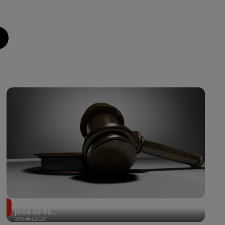
Il achète une veste 3 dollars en friperie et la revend
près de 90...
30 juillet 2026