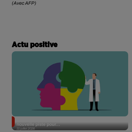
(Avec AFP)
Actu positive
Alzheimer : des chercheurs japonais ouvrent une
nouvelle piste pour...
31 juillet 2026