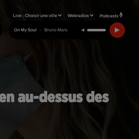
Live :
Choisir une ville
Webradios
Podcasts
-
Bruno Mars
On My Soul
ien au-dessus des