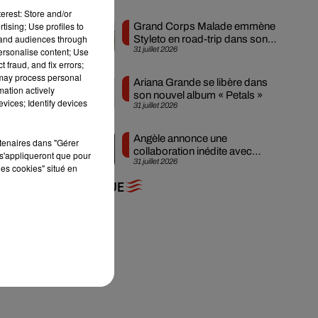
erest: Store and/or
tising; Use profiles to
Grand Corps Malade emmène
tand audiences through
Styleto en road-trip dans son
31 juillet 2026
personalise content; Use
nouveau clip
 fraud, and fix errors;
 may process personal
Ariana Grande se libère dans
mation actively
son nouvel album « Petals »
vices; Identify devices
31 juillet 2026
he
Angèle annonce une
rtenaires dans "Gérer
collaboration inédite avec
s'appliqueront que pour
31 juillet 2026
Amelie Lens
les cookies" situé en
+ DE MUSIQUE