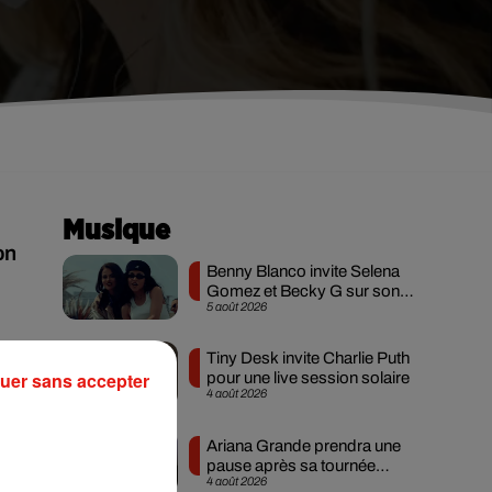
Musique
on
Benny Blanco invite Selena
Gomez et Becky G sur son
5 août 2026
nouveau single
Tiny Desk invite Charlie Puth
uer sans accepter
pour une live session solaire
4 août 2026
y a
Ariana Grande prendra une
pause après sa tournée
4 août 2026
mondiale