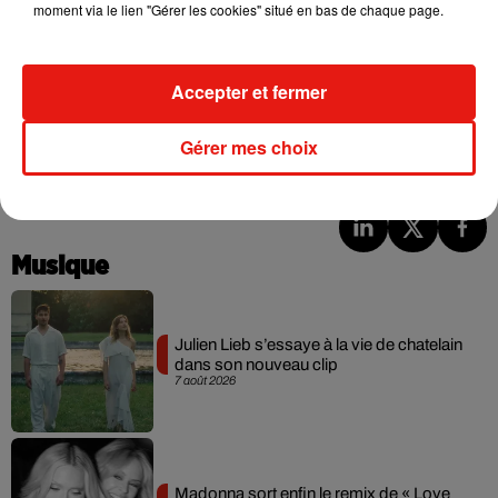
moment via le lien "Gérer les cookies" situé en bas de chaque page.
conséquents en vaccins à partir du mois d'avril
", ce qui
justifie selon elle d'augmenter le nombre de vaccinateurs.
Accepter et fermer
Gérer mes choix
(Avec AFP)
Musique
Julien Lieb s’essaye à la vie de chatelain
dans son nouveau clip
7 août 2026
Madonna sort enfin le remix de « Love