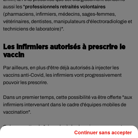
aussi les "
professionnels retraités volontaires
(pharmaciens, infirmiers, médecins, sages-femmes,
vétérinaires, dentistes, manipulateurs d'électroradiologie et
techniciens de laboratoire)".
Les infirmiers autorisés à prescrire le
vaccin
Par ailleurs, en plus d'être déjà autorisés à injecter les
vaccins anti-Covid, les infirmiers vont progressivement
pouvoir les prescrire.
Dans un premier temps, cette possibilité va être offerte "aux
infirmiers intervenant dans le cadre d'équipes mobiles de
vaccination".
Cela permettra de "répondre à des besoins non couverts
Continuer sans accepter
actuellement (personnes âgées isolées, personnes en