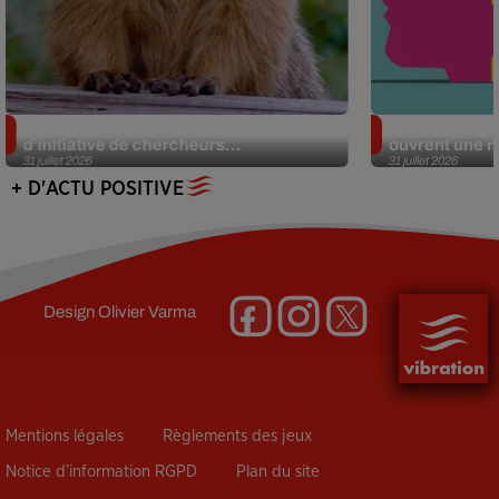
Des marmottes sur OnlyFans : la drôle
Alzheimer : d
d’initiative de chercheurs...
ouvrent une no
31 juillet 2026
31 juillet 2026
+ D'ACTU POSITIVE
Design
Olivier Varma
Mentions légales
Règlements des jeux
Notice d’information RGPD
Plan du site