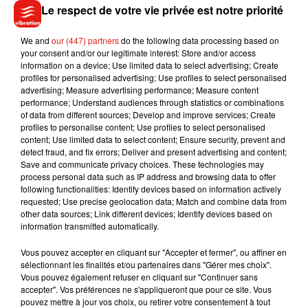
situation de handicap, personnes détenues, personnes
Le respect de votre vie privée est notre priorité
vivant dans des zones à faible densité de population et des
We and
our (447) partners
do the following data processing based on
personnes isolées socialement ou en situation de
your consent and/or our legitimate interest: Store and/or access
précarité...)".
information on a device; Use limited data to select advertising; Create
profiles for personalised advertising; Use profiles to select personalised
advertising; Measure advertising performance; Measure content
Dans un deuxième temps, "la HAS recommande d'élargir la
performance; Understand audiences through statistics or combinations
prescription des vaccins contre le SARS-CoV-2 à l'ensemble
of data from different sources; Develop and improve services; Create
des infirmiers (en centres de vaccination et en ville), dès lors
profiles to personalise content; Use profiles to select personalised
content; Use limited data to select content; Ensure security, prevent and
que la vaccination s'étendra à la population générale et que
detect fraud, and fix errors; Deliver and present advertising and content;
la couverture des personnes les plus âgées et les plus
Save and communicate privacy choices. These technologies may
vulnérables sera suffisamment avancée".
process personal data such as IP address and browsing data to offer
following functionalities: Identify devices based on information actively
requested; Use precise geolocation data; Match and combine data from
Le but de tous ces élargissements est "l'augmentation
other data sources; Link different devices; Identify devices based on
rapide de la couverture vaccinale", jugée nécessaire à cause
information transmitted automatically.
de la "circulation du virus SARS-CoV-2 à un niveau élevé" et
Vous pouvez accepter en cliquant sur "Accepter et fermer", ou affiner en
de la "diffusion rapide de nouveaux variants", souligne la
sélectionnant les finalités et/ou partenaires dans "Gérer mes choix".
HAS dans son avis.
Vous pouvez également refuser en cliquant sur "Continuer sans
accepter". Vos préférences ne s'appliqueront que pour ce site. Vous
pouvez mettre à jour vos choix, ou retirer votre consentement à tout
En outre, elle prévoit des "
approvisionnements