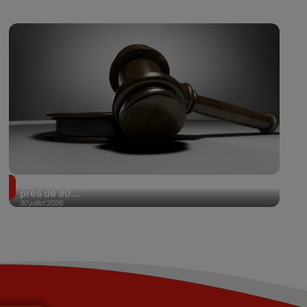
Il achète une veste 3 dollars en friperie et la revend
près de 90...
30 juillet 2026