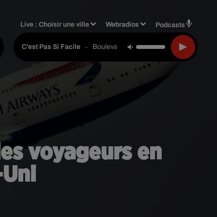
Live :
Choisir une ville
Webradios
Podcasts
-
Boulevard Des Airs Feat. Carbonne
C'est Pas Si Facile
les voyageurs en
-Uni