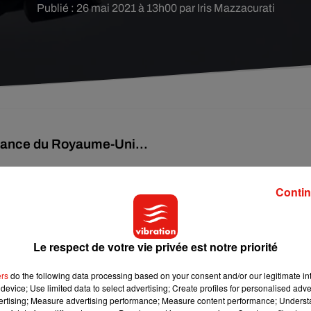
Publié : 26 mai 2021 à 13h00 par Iris Mazzacurati
nance du Royaume-Uni...
pour les voyageurs en provenance du Royaume-Uni où circule
Contin
rcredi le porte-parole du gouvernement Gabriel Attal.
les prochaines heures", a ajouté M. Attal à l'issue du Conseil de
Le respect de votre vie privée est notre priorité
ers
do the following data processing based on your consent and/or our legitimate int
device; Use limited data to select advertising; Create profiles for personalised adver
supplémentaires (...) pour les personnes qui proviennent du
vertising; Measure advertising performance; Measure content performance; Unders