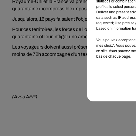
statistics or combinatio
Royaume-Uni et la France va prendre des mesures semblab
profiles to select person
quarantaine incompressible imposées par Berlin depuis 
Deliver and present adv
data such as IP address 
Jusqu'alors, 16 pays faisaient l'objet d'une quarantaine obli
requested; Use precise g
based on information tra
Pour ces territoires, les forces de l'ordre peuvent vérifier
quarantaine et leur infliger une amende de 1 000 à 1 500 
Vous pouvez accepter en 
mes choix". Vous pouvez
Les voyageurs doivent aussi présenter un test PCR négatif
ce site. Vous pouvez met
moins de 72h accompagné d'un test antigénique négatif d
bas de chaque page.
(Avec AFP)