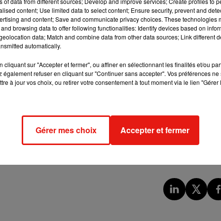
ns of data from different sources; Develop and improve services; Create profiles to 
les", a souligné M. Attal, en référence aux deux semaines de
alised content; Use limited data to select content; Ensure security, prevent and detect
dimanche.
ertising and content; Save and communicate privacy choices. These technologies
and browsing data to offer following functionalities: Identify devices based on infor
gatoire en France, dont le Brésil, l'Inde, l'Argentine ou la Turquie
eolocation data; Match and combine data from other data sources; Link different de
nsmitted automatically.
 de manière inopinée la présence des voyageurs sur leur lieu de
euros en cas d'absence.
cliquant sur "Accepter et fermer", ou affiner en sélectionnant les finalités et/ou pa
 également refuser en cliquant sur "Continuer sans accepter". Vos préférences ne 
 de moins de 36h (au lieu de 72h), ou un test PCR négatif de
tre à jour vos choix, ou retirer votre consentement à tout moment via le lien "Gérer 
e moins de 24h.
Gérer mes choix
Accepter et fermer