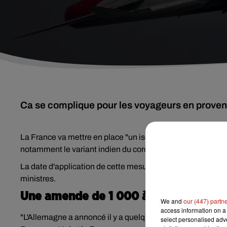
Ca se complique pour les voyageurs en prove
La France va mettre en place "un isolement obligatoire" 
notamment le variant indien du coronavirus, a annoncé me
La date d'application de cette mesure sera "précisée dans 
ministres.
Une amende de 1 000 à 1 500 euros
We and
our (447) partn
access information on a 
"L'Allemagne a annoncé il y a quelques jours des mesures 
select personalised ad