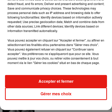
detect fraud, and fix errors; Deliver and present advertising and content;
Français de plus de 60 ans. Et à partir du 15 mai, à tous les
Save and communicate privacy choices. These technologies may
plus de 50 ans.
process personal data such as IP address and browsing data to offer
following functionalities: Identify devices based on information actively
Nous sommes "dans une course de vitesse" a-t'il ajouté.
requested; Use precise geolocation data; Match and combine data from
Entre la vaccination d'une part et " la propagation d'une
other data sources; Link different devices; Identify devices based on
information transmitted automatically.
nouvelle forme de virus". Emmanuel Macron faisait référence
au variant britannique, désormais majoritaire sur notre
Vous pouvez accepter en cliquant sur "Accepter et fermer", ou affiner en
territoire.
sélectionnant les finalités et/ou partenaires dans "Gérer mes choix".
Vous pouvez également refuser en cliquant sur "Continuer sans
accepter". Vos préférences ne s'appliqueront que pour ce site. Vous
pouvez mettre à jour vos choix, ou retirer votre consentement à tout
moment via le lien "Gérer les cookies" situé en bas de chaque page.
Musique
Accepter et fermer
Julien Lieb s’essaye à la vie de chatelain
dans son nouveau clip
Gérer mes choix
7 août 2026