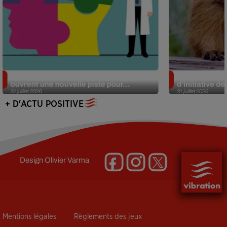
Alzheimer : des chercheurs japonais
Des marmottes
ouvrent une nouvelle piste pour...
d’initiative d
31 juillet 2026
31 juillet 2026
+ D'ACTU POSITIVE
Design
Olivier Varma
Mentions légales
Règlements des jeux