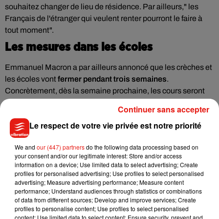
souhaitez changer de lieu de résidence. Par ailleurs," les
Français de l'étranger qui veulent renter pourront le faire à
tout moment".
Les mesures dans les écoles
Emmanuel Macron a par ailleurs annoncé que les crèches et
les écoles vont
fermer pendant trois semaines
.
Concrètement, dès la semaine prochaine, les cours seront
donnés en visio. Puis il y aura deux semaines de vacances,
Continuer sans accepter
généralisées à l'ensemble des académies. Cela correspond
Le respect de votre vie privée est notre priorité
à la période du 12 au 26 avril.
Le retour en présentiel
se fera dès le 26 avril pour les élèves
We and
our (447) partners
do the following data processing based on
de primaire. Et à partir du 3 mai pour les collèges et les
your consent and/or our legitimate interest: Store and/or access
information on a device; Use limited data to select advertising; Create
lycées, possiblement en jauge adaptée. Concernant les
profiles for personalised advertising; Use profiles to select personalised
étudiants, ils pourront continuer de se rendre une journée par
advertising; Measure advertising performance; Measure content
semaine à l'université.
performance; Understand audiences through statistics or combinations
of data from different sources; Develop and improve services; Create
Le chef de l'Etat a aussi donné
un cap sur la vaccination
profiles to personalise content; Use profiles to select personalised
content; Use limited data to select content; Ensure security, prevent and
contre la Covid. A partir du 16 avril, elle sera élargie à tous les