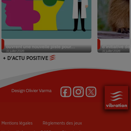
Alzheimer : des chercheurs japonais
Des marmottes
ouvrent une nouvelle piste pour...
d’initiative d
31 juillet 2026
31 juillet 2026
+ D'ACTU POSITIVE
Design
Olivier Varma
Mentions légales
Règlements des jeux