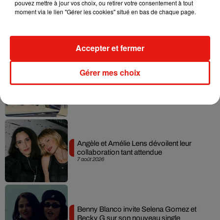
pouvez mettre à jour vos choix, ou retirer votre consentement à tout
moment via le lien "Gérer les cookies" situé en bas de chaque page.
Madonna sort enfin le remix de « Love
Sensation » avec Kylie Minogue
7 août 2026
Accepter et fermer
Gérer mes choix
Tayc et Didi B dévoilent le single le plus
dansant de l’année
7 août 2026
Angèle et Amélie Lens dévoilent leur
collaboration tant attendue
7 août 2026
Benny Blanco invite Selena Gomez et
Becky G sur son nouveau single