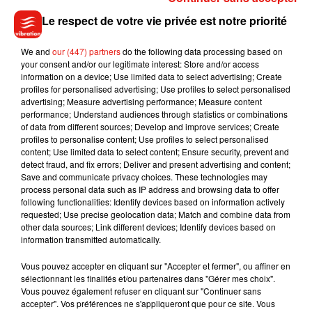
maladie.
Le respect de votre vie privée est notre priorité
Depuis le la première vague de Coronavirus, et le lancement
du "Contact tracing", 3,6 millions de personnes ont été
We and
our (447) partners
do the following data processing based on
your consent and/or our legitimate interest: Store and/or access
contactées par l’Assurance maladie. Parmi eux, 1 million de
information on a device; Use limited data to select advertising; Create
personnes positives au Covid-19, dont 2,6 millions de cas
profiles for personalised advertising; Use profiles to select personalised
contacts.
advertising; Measure advertising performance; Measure content
performance; Understand audiences through statistics or combinations
of data from different sources; Develop and improve services; Create
profiles to personalise content; Use profiles to select personalised
content; Use limited data to select content; Ensure security, prevent and
detect fraud, and fix errors; Deliver and present advertising and content;
Save and communicate privacy choices. These technologies may
Musique
process personal data such as IP address and browsing data to offer
following functionalities: Identify devices based on information actively
requested; Use precise geolocation data; Match and combine data from
other data sources; Link different devices; Identify devices based on
Julien Lieb s’essaye à la vie de chatelain
information transmitted automatically.
dans son nouveau clip
7 août 2026
Vous pouvez accepter en cliquant sur "Accepter et fermer", ou affiner en
sélectionnant les finalités et/ou partenaires dans "Gérer mes choix".
Vous pouvez également refuser en cliquant sur "Continuer sans
accepter". Vos préférences ne s'appliqueront que pour ce site. Vous