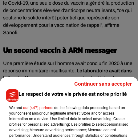
le Covid-19, une seule dose du vaccin a généré la production
de concentrations élevées d'anticorps neutralisants, "ce qui
souligne le solide intérêt potentiel que représente son
développement pour la vaccination de rappel", affirme
Sanofi.
Un second vaccin à ARN messager
Une première étude sur l'homme avait conclu fin 2020 à une
réponse immunitaire insuffisante.
Le laboratoire avait dans
la foulée dû repousser un lancement potentiel au 4e
Continuer sans accepter
trimestre 2021
, alors qu'il tablait initialement sur le milieu de
l'année. Ce retard avait suscité la polémique en France, les
Le respect de votre vie privée est notre priorité
syndicats du laboratoire pointant du doigt quelque 400
We and
our (447) partners
do the following data processing based on
suppressions d'emploi prévues dans la recherche.
your consent and/or our legitimate interest: Store and/or access
Sanofi développe par ailleurs un second candidat-vaccin
information on a device; Use limited data to select advertising; Create
profiles for personalised advertising; Use profiles to select personalised
avec la société américaine Translate Bio, reposant sur la
advertising; Measure advertising performance; Measure content
technologie plus récente de l'ARN messager (utilisée par les
performance; Understand audiences through statistics or combinations