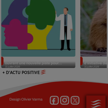
Alzheimer : des chercheurs japonais
Des marmottes
ouvrent une nouvelle piste pour...
d’initiative d
31 juillet 2026
31 juillet 2026
+ D'ACTU POSITIVE
Design
Olivier Varma