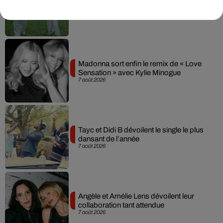
dans son nouveau clip
7 août 2026
Madonna sort enfin le remix de « Love
Sensation » avec Kylie Minogue
7 août 2026
Tayc et Didi B dévoilent le single le plus
dansant de l’année
7 août 2026
Angèle et Amélie Lens dévoilent leur
collaboration tant attendue
7 août 2026