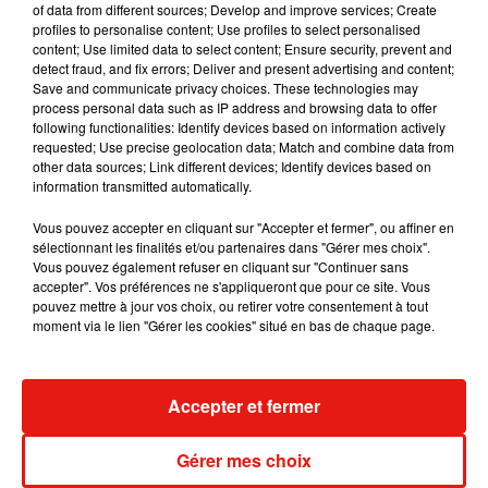
vaccins de Pfizer/BioNTech et de Moderna).
of data from different sources; Develop and improve services; Create
profiles to personalise content; Use profiles to select personalised
content; Use limited data to select content; Ensure security, prevent and
En parallèle, le groupe a passé des accords avec d'autres
detect fraud, and fix errors; Deliver and present advertising and content;
fabricants, Pfizer, Johnson & Johnson et Moderna, pour les
Save and communicate privacy choices. These technologies may
process personal data such as IP address and browsing data to offer
aider à la mise sous flacons de leurs vaccins.
following functionalities: Identify devices based on information actively
requested; Use precise geolocation data; Match and combine data from
other data sources; Link different devices; Identify devices based on
information transmitted automatically.
Vous pouvez accepter en cliquant sur "Accepter et fermer", ou affiner en
sélectionnant les finalités et/ou partenaires dans "Gérer mes choix".
Vous pouvez également refuser en cliquant sur "Continuer sans
accepter". Vos préférences ne s'appliqueront que pour ce site. Vous
(Avec AFP)
pouvez mettre à jour vos choix, ou retirer votre consentement à tout
moment via le lien "Gérer les cookies" situé en bas de chaque page.
Musique
Accepter et fermer
Gérer mes choix
Julien Lieb s’essaye à la vie de chatelain