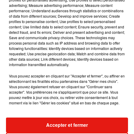
advertising; Measure advertising performance; Measure content
performance; Understand audiences through statistics or combinations
Pour faire adopter ces dispositions, le gouvernement compte
of data from different sources; Develop and improve services; Create
agir "très vite", en soutenant soit la proposition de loi
profiles to personalise content; Use profiles to select personalised
récemment adoptée en première lecture au Sénat, soit une
content; Use limited data to select content; Ensure security, prevent and
detect fraud, and fix errors; Deliver and present advertising and content;
autre proposition similaire qui doit être débattue la semaine
Save and communicate privacy choices. These technologies may
prochaine à l'Assemblée nationale.
process personal data such as IP address and browsing data to offer
following functionalities: Identify devices based on information actively
requested; Use precise geolocation data; Match and combine data from
Concernant la prescription,
certaines associations de
other data sources; Link different devices; Identify devices based on
défense des enfants demandaient que la loi aille encore
information transmitted automatically.
plus loin et que les crimes sexuels sur les mineurs
Vous pouvez accepter en cliquant sur "Accepter et fermer", ou affiner en
deviennent imprescriptibles
- ils sont actuellement prescrits
sélectionnant les finalités et/ou partenaires dans "Gérer mes choix".
30 ans après la majorité de la victime.
Vous pouvez également refuser en cliquant sur "Continuer sans
accepter". Vos préférences ne s'appliqueront que pour ce site. Vous
pouvez mettre à jour vos choix, ou retirer votre consentement à tout
Une telle suggestion est "à prendre avec de grandes
moment via le lien "Gérer les cookies" situé en bas de chaque page.
précautions", a estimé M. Taquet, relevant que les
associations étaient "divisées" sur ce point, et qu'"un certain
nombre de victimes parlent une fois que la prescription est
Accepter et fermer
passée", car "c'est ça qui a un effet déclencheur chez elles".