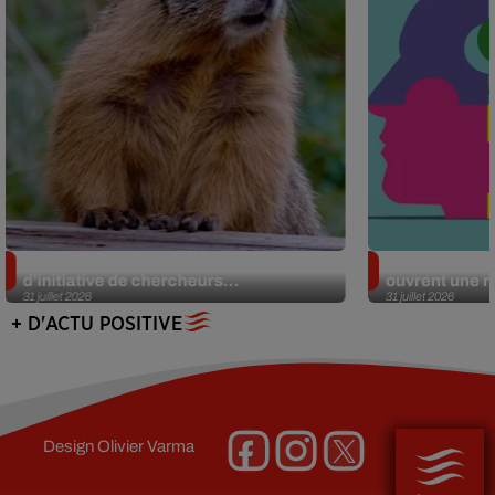
Des marmottes sur OnlyFans : la drôle
Alzheimer : d
d’initiative de chercheurs...
ouvrent une no
31 juillet 2026
31 juillet 2026
+ D'ACTU POSITIVE
Design
Olivier Varma