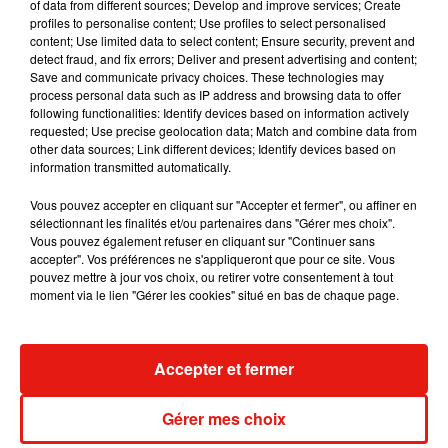
of data from different sources; Develop and improve services; Create
dans son nouveau clip
7 août 2026
profiles to personalise content; Use profiles to select personalised
content; Use limited data to select content; Ensure security, prevent and
detect fraud, and fix errors; Deliver and present advertising and content;
Save and communicate privacy choices. These technologies may
process personal data such as IP address and browsing data to offer
following functionalities: Identify devices based on information actively
Madonna sort enfin le remix de « Love
requested; Use precise geolocation data; Match and combine data from
Sensation » avec Kylie Minogue
other data sources; Link different devices; Identify devices based on
7 août 2026
information transmitted automatically.
Vous pouvez accepter en cliquant sur "Accepter et fermer", ou affiner en
sélectionnant les finalités et/ou partenaires dans "Gérer mes choix".
Vous pouvez également refuser en cliquant sur "Continuer sans
Tayc et Didi B dévoilent le single le plus
accepter". Vos préférences ne s'appliqueront que pour ce site. Vous
dansant de l’année
pouvez mettre à jour vos choix, ou retirer votre consentement à tout
7 août 2026
moment via le lien "Gérer les cookies" situé en bas de chaque page.
Accepter et fermer
Angèle et Amélie Lens dévoilent leur
collaboration tant attendue
Gérer mes choix
7 août 2026