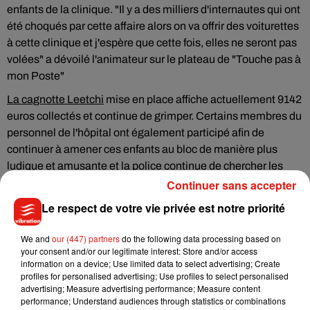
enfants de la clinique. "Il y a des milliers d'internautes qui ont
été choqués par cette affaire alors on va offrir des voiturettes
à cette clinique et j'espère que cette fois, elles ne seront pas
volées" a dévoilé l'animateur sur le plateau de "Touche pas à
mon Poste"
La cagnotte Leetchi
mise en place affiche actuellement 9142
euros collectés et continue de grimper. Certains membres du
personnel de l'hôpital ont également participé afin de
continuer à amener ces enfants au bloc de manière plus
ludique et amusante et la police continue de chercher les
auteurs du vol.
Continuer sans accepter
Le respect de votre vie privée est notre priorité
We and
our (447) partners
do the following data processing based on
Musique
your consent and/or our legitimate interest: Store and/or access
information on a device; Use limited data to select advertising; Create
profiles for personalised advertising; Use profiles to select personalised
advertising; Measure advertising performance; Measure content
performance; Understand audiences through statistics or combinations
Julien Lieb s’essaye à la vie de chatelain