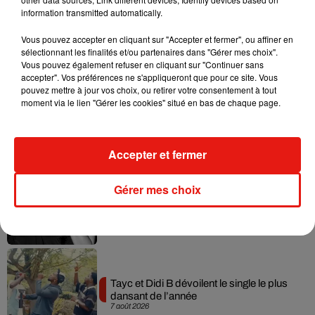
information transmitted automatically.
Vous pouvez accepter en cliquant sur "Accepter et fermer", ou affiner en
Musique
sélectionnant les finalités et/ou partenaires dans "Gérer mes choix".
Vous pouvez également refuser en cliquant sur "Continuer sans
accepter". Vos préférences ne s'appliqueront que pour ce site. Vous
pouvez mettre à jour vos choix, ou retirer votre consentement à tout
Julien Lieb s’essaye à la vie de chatelain
moment via le lien "Gérer les cookies" situé en bas de chaque page.
dans son nouveau clip
7 août 2026
Accepter et fermer
Gérer mes choix
Madonna sort enfin le remix de « Love
Sensation » avec Kylie Minogue
7 août 2026
Tayc et Didi B dévoilent le single le plus
dansant de l’année
7 août 2026