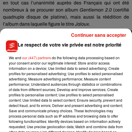
en tout cas l’unanimité auprès des Français qui ont été
nombreux à se procurer son album
Gentleman 2.0
(certifié
quadruple disque de platine),
mais aussi la réédition de
l’album dans laquelle figure le titre
Jaloux
.
Continuer sans accepter
Le respect de votre vie privée est notre priorité
We and
our (447) partners
do the following data processing based on
your consent and/or our legitimate interest: Store and/or access
information on a device; Use limited data to select advertising; Create
profiles for personalised advertising; Use profiles to select personalised
advertising; Measure advertising performance; Measure content
performance; Understand audiences through statistics or combinations
of data from different sources; Develop and improve services; Create
profiles to personalise content; Use profiles to select personalised
content; Use limited data to select content; Ensure security, prevent and
detect fraud, and fix errors; Deliver and present advertising and content;
Save and communicate privacy choices. These technologies may
process personal data such as IP address and browsing data to offer
following functionalities: Identify devices based on information actively
requested; Use precise geolocation data; Match and combine data from
other data sources; Link different devices; Identify devices based on