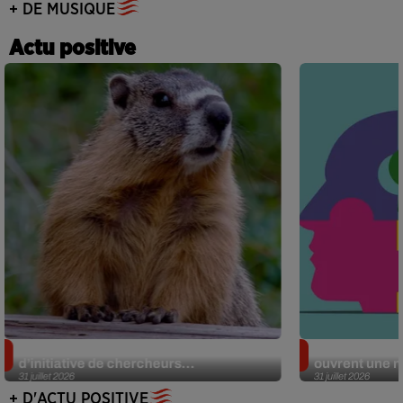
+ DE MUSIQUE
Actu positive
Des marmottes sur OnlyFans : la drôle
Alzheimer : d
d’initiative de chercheurs...
ouvrent une no
31 juillet 2026
31 juillet 2026
+ D'ACTU POSITIVE