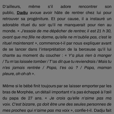
D’ailleurs, même s’il adore rencontrer son
public,
Dadju
avoue avoir hâte de rentrer chez lui pour
retrouver sa progéniture.
Et pour cause, il a instauré un
adorable rituel du soir qu’il ne manquerait pour rien au
monde.
«
J’essaie de me dépêcher de rentrer, il est 21 h 30,
avant que ma fille ne dorme, qu’elle ne m’oublie pas, c’
est
le
rituel maintenant
»,
commence-t-il par nous expliquer avant
de se lancer dans l’interprétation de la berceuse qu’il lui
chante au moment du coucher :
«
Y’a
plus rien à
manger
/
Tu
m’as
laissée
tomber / T
’as dit que tu reviendrais / Mais tu
n’es jamais
rentrée / Papa
, t’es où ?
/ Papa, maman
pleure,
oh oh
ah
».
Même si le bébé finit toujours par se laisser emporter par les
bras de Morphée, un détail important n’a pas échappé à l’œil
du papa
de
27
ans
.
«
Je crois qu’elle n’aime pas ma
voix.
C’est bizarre, ça doit être une des seules personnes de
mes proches qui n’aime pas ma voix
», confie-t-il.
Dadju
fait