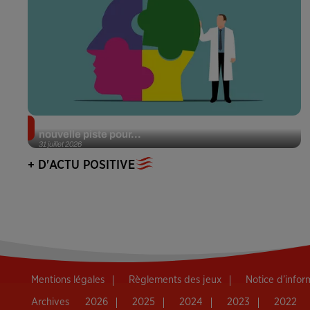
Alzheimer : des chercheurs japonais ouvrent une
nouvelle piste pour...
31 juillet 2026
+ D'ACTU POSITIVE
Mentions légales
Règlements des jeux
Notice d’info
Archives
2026
2025
2024
2023
2022