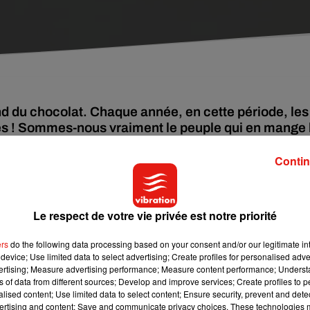
d du chocolat. Chaque année, en cette période, les
s ! Sommes-nous vraiment le peuple qui en mange 
Contin
préférés des Français. D’après une
étude
réalisée pour LSA-
ain, des pâtes, du chocolat et de la viande (cinquième du
Le respect de votre vie privée est notre priorité
ers
do the following data processing based on your consent and/or our legitimate int
France n’est « que » cinquième des pays européens qui consomme
device; Use limited data to select advertising; Create profiles for personalised adver
vertising; Measure advertising performance; Measure content performance; Unders
ns of data from different sources; Develop and improve services; Create profiles to 
alised content; Use limited data to select content; Ensure security, prevent and detect
e 8 kilos de chocolat par personne et par an)
ertising and content; Save and communicate privacy choices. These technologies