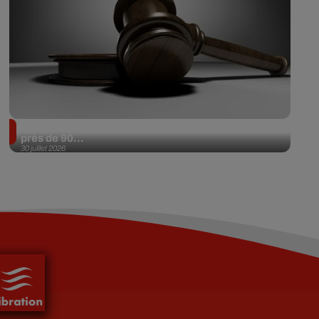
Il achète une veste 3 dollars en friperie et la revend
près de 90...
30 juillet 2026