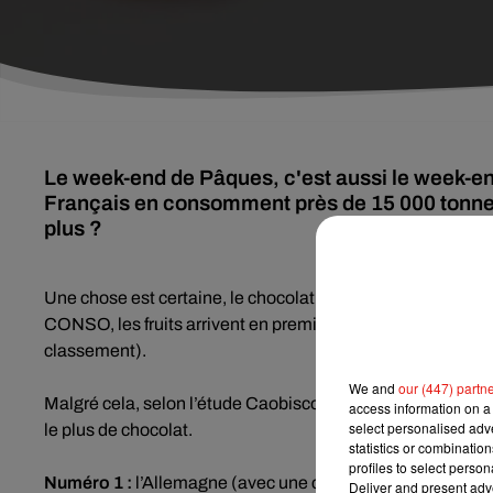
Le week-end de Pâques, c'est aussi le week-en
Français en consomment près de 15 000 tonne
plus ?
Une chose est certaine, le chocolat est l’un des aliments 
CONSO, les fruits arrivent en première position, suivi du p
classement).
We and
our (447) partn
Malgré cela, selon l’étude Caobisco de février 2017, la 
access information on a 
select personalised ad
le plus de chocolat.
statistics or combinatio
profiles to select person
Numéro 1 :
l’Allemagne (avec une consommation moyenne d
Deliver and present adv