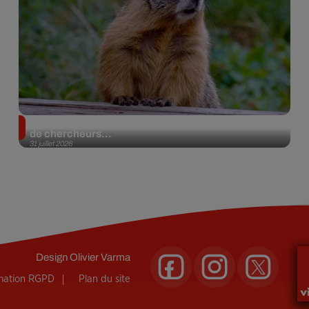
Des marmottes sur OnlyFans : la drôle d’initiative
de chercheurs...
31 juillet 2026
Design
Olivier Varma
rmation RGPD
Plan du site