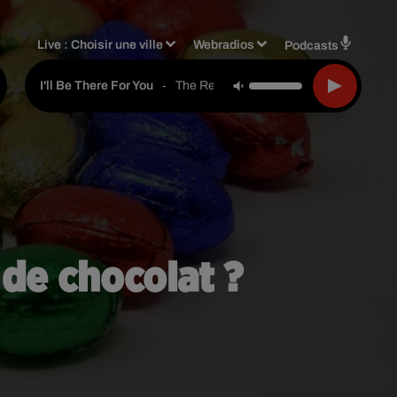
Live :
Choisir une ville
Webradios
Podcasts
-
The Rembrandts
I'll Be There For You
de chocolat ?