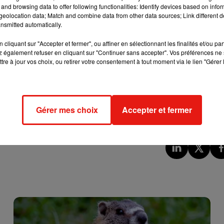
and browsing data to offer following functionalities: Identify devices based on infor
eolocation data; Match and combine data from other data sources; Link different de
nsmitted automatically.
cliquant sur "Accepter et fermer", ou affiner en sélectionnant les finalités et/ou pa
 également refuser en cliquant sur "Continuer sans accepter". Vos préférences ne 
tre à jour vos choix, ou retirer votre consentement à tout moment via le lien "Gérer 
um.
tétiques, mais la très bonne nouvelle pour les fans vient d’une
New England Journal of Medicine
: le cacao doperait les
Gérer mes choix
Accepter et fermer
xée…