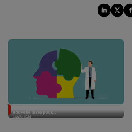
Alzheimer : des chercheurs japonais ouvrent une
nouvelle piste pour...
31 juillet 2026