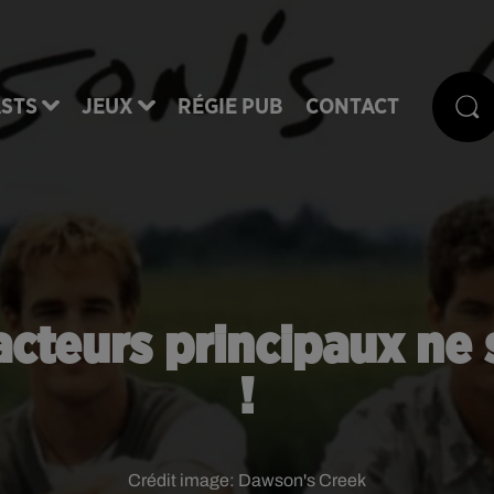
STS
JEUX
RÉGIE PUB
CONTACT
acteurs principaux ne 
!
Crédit image:
Dawson's Creek