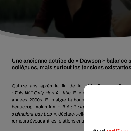
Une ancienne actrice de « Dawson » balance sur
collègues, mais surtout les tensions existantes
Quinze ans après la fin de la série Dawson, l’actri
:
This
Will
Only
Hurt
A
Little
.
Elle en profite pour balanc
années
2000s
.
Et malgré la bonne humeur affichée dans
beaucoup moins
fun
.
«
Il était clair, sur le plateau, 
s’aimaient pas trop
», déclare-t-elle, sans entrer dans les
rumeurs évoquant les relations entre les deux acteurs masc
We and
our (447) partn