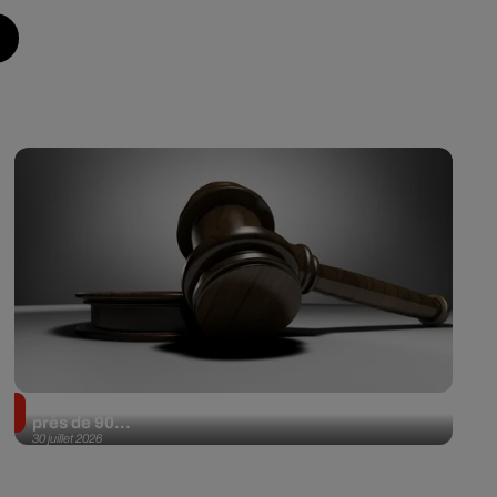
Il achète une veste 3 dollars en friperie et la revend
près de 90...
30 juillet 2026