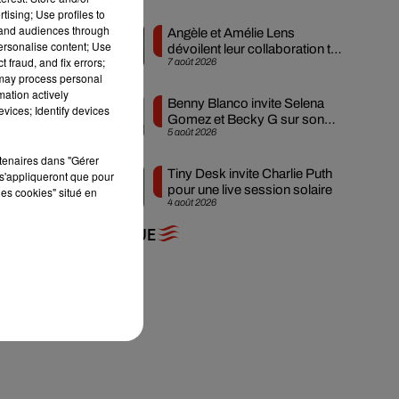
 la
tising; Use profiles to
tand audiences through
Angèle et Amélie Lens
 si
personalise content; Use
dévoilent leur collaboration tant
it-
 fraud, and fix errors;
7 août 2026
attendue
 may process personal
mation actively
Benny Blanco invite Selena
vices; Identify devices
Gomez et Becky G sur son
5 août 2026
nouveau single
rtenaires dans "Gérer
Tiny Desk invite Charlie Puth
s'appliqueront que pour
pour une live session solaire
les cookies" situé en
4 août 2026
+ DE MUSIQUE