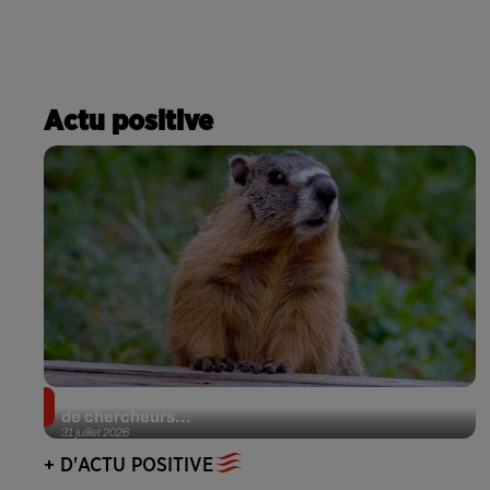
Actu positive
Des marmottes sur OnlyFans : la drôle d’initiative
de chercheurs...
31 juillet 2026
+ D'ACTU POSITIVE