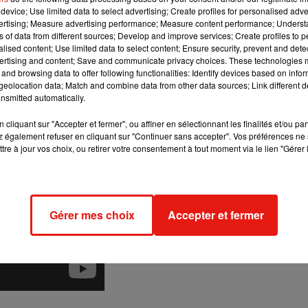
se
souvient
d’une
Katie
Holmes «
très gentille
» et «
star
» de
device; Use limited data to select advertising; Create profiles for personalised adver
vertising; Measure advertising performance; Measure content performance; Unders
s ensemble
(…)
.
Elle ne semblait ne pas beaucoup aimer boire et
ns of data from different sources; Develop and improve services; Create profiles to 
, elle n’était pas le genre de fille à traîner et fumer
», poursu
alised content; Use limited data to select content; Ensure security, prevent and detect
mitié avec Michelle Williams :
«
Je l’ai aimé tout de suite
(…)
».
ertising and content; Save and communicate privacy choices. These technologies
and browsing data to offer following functionalities: Identify devices based on infor
eolocation data; Match and combine data from other data sources; Link different de
nsmitted automatically.
cliquant sur "Accepter et fermer", ou affiner en sélectionnant les finalités et/ou pa
 également refuser en cliquant sur "Continuer sans accepter". Vos préférences ne 
tre à jour vos choix, ou retirer votre consentement à tout moment via le lien "Gérer 
Gérer mes choix
Accepter et fermer