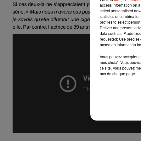
Si ces deux-là ne s’appréciaient pas trop,
Busy
Philipps
access information on a 
select personalised ad
série.
«
Mais nous n’avons pas passé tellement de temp
statistics or combinatio
je savais qu’elle allumait une cigarette de temps en temps
profiles to select person
elle.
Par contre, l’actrice de 39 ans s’est vraiment liée d’a
Deliver and present adv
data such as IP address 
requested; Use precise g
based on information tra
Vous pouvez accepter en 
mes choix". Vous pouvez
ce site. Vous pouvez met
bas de chaque page.