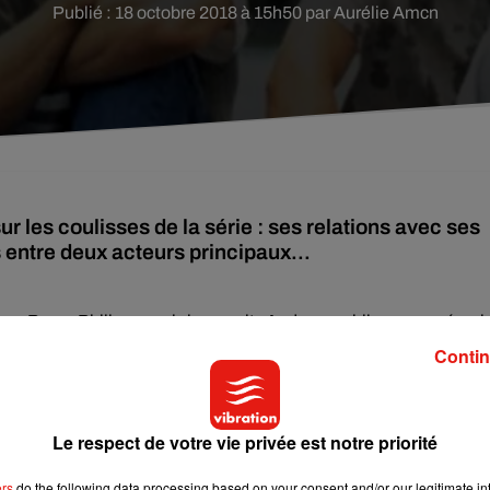
Publié : 18 octobre 2018 à 15h50 par Aurélie Amcn
 les coulisses de la série : ses relations avec ses
 entre deux acteurs principaux...
ce
Busy
Philipps
qui incarnait Audrey
publie
ses mémoir
er sur les coulisses du tournage de la série à succès du début 
Contin
 les médias et à l’écran, derrière la
caméra, l’ambiance ét
que Joshua Jackson
(
Pacey
)
et James
Ven
Der
Beek
(Dawson)
 détails.
Ces déclarations confirment en tout cas de nombreu
Le respect de votre vie privée est notre priorité
ulins de la série.
ers
do the following data processing based on your consent and/or our legitimate int