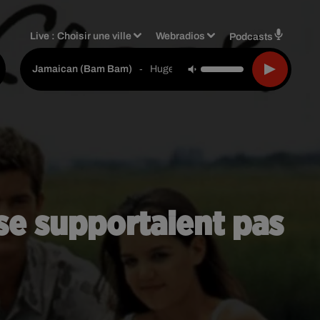
Live :
Choisir une ville
Webradios
Podcasts
-
Hugel & Solto (fr)
Jamaican (bam Bam)
se supportaient pas