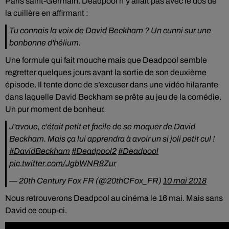
Paris saint-Germain. Deadpool n’y allait pas avec le dos de
la cuillère en affirmant :
Tu connais la voix de David Beckham ? Un cunni sur une
bonbonne d'hélium.
Une formule qui fait mouche mais que Deadpool semble
regretter quelques jours avant la sortie de son deuxième
épisode. Il tente donc de s’excuser dans une vidéo hilarante
dans laquelle David Beckham se prête au jeu de la comédie.
Un pur moment de bonheur.
J'avoue, c'était petit et facile de se moquer de David
Beckham. Mais ça lui apprendra à avoir un si joli petit cul !
#DavidBeckham
#Deadpool2
#Deadpool
pic.twitter.com/JgbWNR8Zur
— 20th Century Fox FR (@20thCFox_FR)
10 mai 2018
Nous retrouverons Deadpool au cinéma le 16 mai. Mais sans
David ce coup-ci.