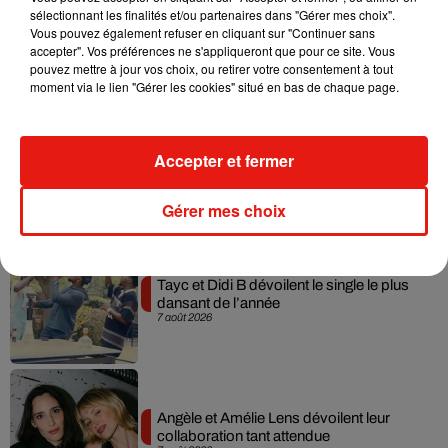
sélectionnant les finalités et/ou partenaires dans "Gérer mes choix".
Julien Lieb s’essaye à la vie de chatelain
Vous pouvez également refuser en cliquant sur "Continuer sans
dans son nouveau clip
accepter". Vos préférences ne s'appliqueront que pour ce site. Vous
7 août 2026
pouvez mettre à jour vos choix, ou retirer votre consentement à tout
moment via le lien "Gérer les cookies" situé en bas de chaque page.
Madonna sort enfin le remix de « Love
Accepter et fermer
Sensation » avec Kylie Minogue
7 août 2026
Gérer mes choix
Tayc et Didi B dévoilent le single le plus
dansant de l’année
7 août 2026
Angèle et Amélie Lens dévoilent leur
collaboration tant attendue