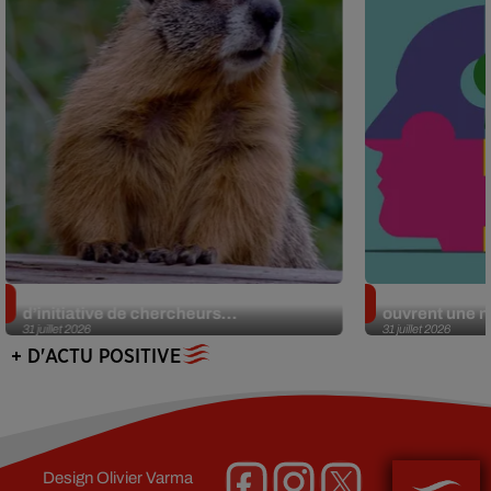
Des marmottes sur OnlyFans : la drôle
Alzheimer : d
d’initiative de chercheurs...
ouvrent une no
31 juillet 2026
31 juillet 2026
+ D'ACTU POSITIVE
Design
Olivier Varma