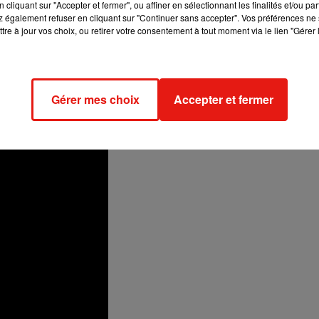
cliquant sur "Accepter et fermer", ou affiner en sélectionnant les finalités et/ou pa
nombreux classiques du cinéma français : Fantômas, La Grande
 également refuser en cliquant sur "Continuer sans accepter". Vos préférences ne 
tre à jour vos choix, ou retirer votre consentement à tout moment via le lien "Gérer 
 il joue la cascade de la religieuse en 2CV. Rémy Julienne a
do, qui était venu inaugurer la place Rémy Julienne à Cepoy
ès, avec six films de James Bond à son actif.
Jacob, et 14 collaborations avec Belmondo : Peur sur la Ville, L
Gérer mes choix
Accepter et fermer
âques.
pic.twitter.com/vAY3baXfGp