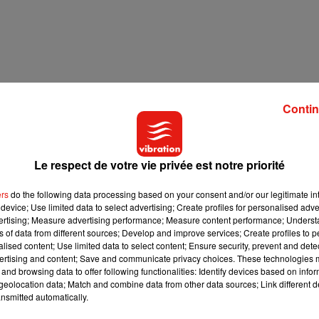
Contin
Le respect de votre vie privée est notre priorité
ers
do the following data processing based on your consent and/or our legitimate int
device; Use limited data to select advertising; Create profiles for personalised adver
vertising; Measure advertising performance; Measure content performance; Unders
ns of data from different sources; Develop and improve services; Create profiles to 
alised content; Use limited data to select content; Ensure security, prevent and detect
ertising and content; Save and communicate privacy choices. These technologies
and browsing data to offer following functionalities: Identify devices based on infor
eolocation data; Match and combine data from other data sources; Link different de
nsmitted automatically.