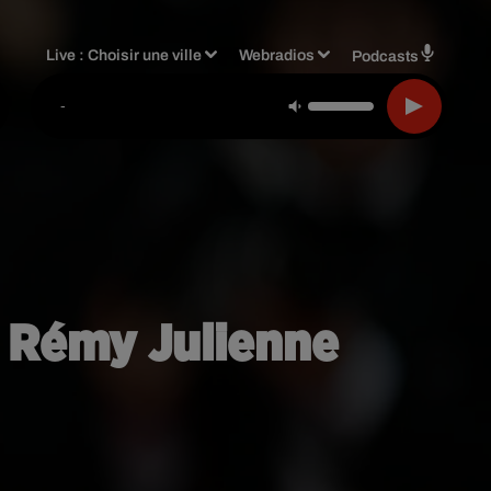
Live :
Choisir une ville
Webradios
Podcasts
-
n Rémy Julienne