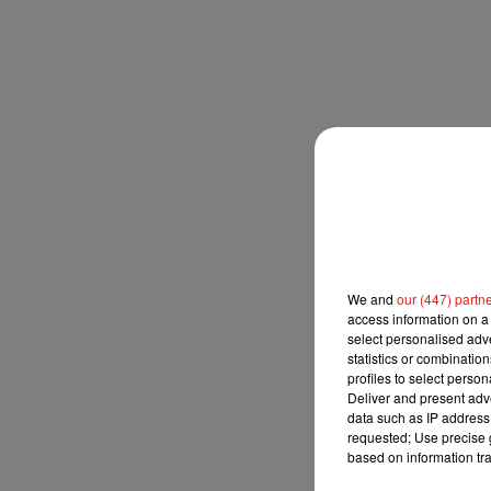
We and
our (447) partn
access information on a 
select personalised ad
statistics or combinatio
profiles to select person
Deliver and present adv
data such as IP address 
requested; Use precise g
based on information tra