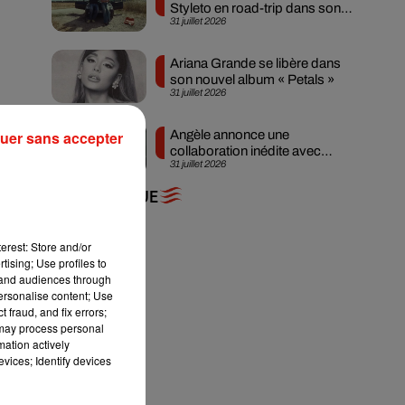
Styleto en road-trip dans son
31 juillet 2026
nouveau clip
Ariana Grande se libère dans
son nouvel album « Petals »
31 juillet 2026
uer sans accepter
Angèle annonce une
collaboration inédite avec
31 juillet 2026
Amelie Lens
+ DE MUSIQUE
erest: Store and/or
tising; Use profiles to
tand audiences through
personalise content; Use
 fraud, and fix errors;
 may process personal
mation actively
vices; Identify devices