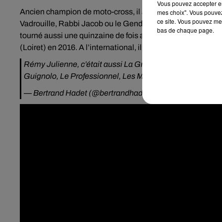
Vous pouvez accepter en 
Ancien champion de moto-cross, il avait contribué à de 
mes choix". Vous pouvez
ce site. Vous pouvez met
Vadrouille, Rabbi Jacob ou le Gendarme de Saint-Tropez où
bas de chaque page.
tourné aussi une quinzaine de fois avec Jean-Paul Belmon
(Loiret) en 2016. A l’international, il connaît aussi le succ
Rémy Julienne, c’était aussi La Grande Vadrouille, Rabbi 
Guignolo, Le Professionnel, Les Morfalous, Joyeuses P
— Bertrand Hadet (@bertrandhadet)
January 22, 2021