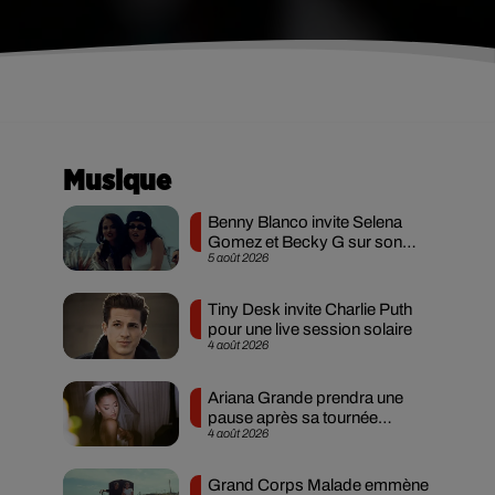
Musique
Benny Blanco invite Selena
Gomez et Becky G sur son
5 août 2026
nouveau single
Tiny Desk invite Charlie Puth
pour une live session solaire
4 août 2026
Ariana Grande prendra une
pause après sa tournée
4 août 2026
mondiale
Grand Corps Malade emmène