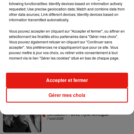
following functionalities: Identify devices based on information actively
requested; Use precise geolocation data; Match and combine data from
other data sources; Link different devices; Identify devices based on
Sensations garanties
pour les plus courageux
.
information transmitted automatically.
Vous pouvez accepter en cliquant sur "Accepter et fermer", ou affiner en
sélectionnant les finalités et/ou partenaires dans "Gérer mes choix".
Vous pouvez également refuser en cliquant sur "Continuer sans
Musique
accepter". Vos préférences ne s'appliqueront que pour ce site. Vous
pouvez mettre à jour vos choix, ou retirer votre consentement à tout
moment via le lien "Gérer les cookies" situé en bas de chaque page.
Julien Lieb s’essaye à la vie de chatelain
dans son nouveau clip
Accepter et fermer
7 août 2026
Gérer mes choix
Madonna sort enfin le remix de « Love
Sensation » avec Kylie Minogue
7 août 2026