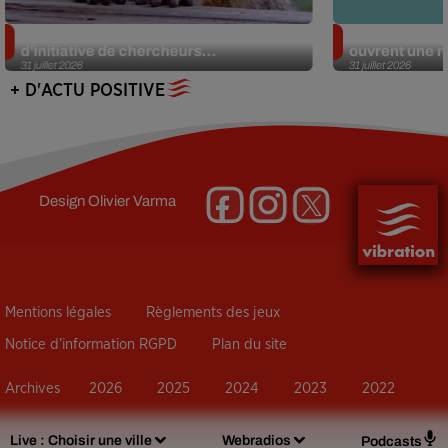
Des marmottes sur OnlyFans : la drôle
Alzheimer : d
d’initiative de chercheurs...
ouvrent une no
31 juillet 2026
31 juillet 2026
+ D'ACTU POSITIVE
Design
Olivier Varma
Mentions légales
Règlements des jeux
Notice d’information RGPD
Plan du site
Archives
2026
2025
2024
2023
2022
Live :
Choisir une ville
Webradios
Podcasts