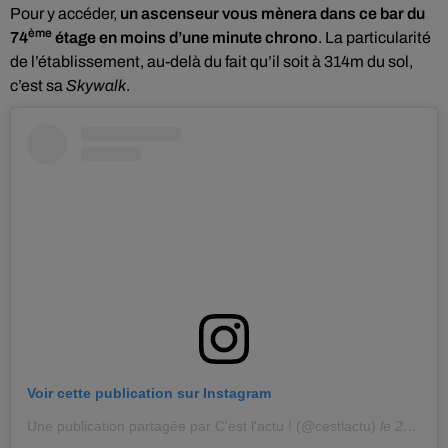
Pour y accéder,
un ascenseur vous mènera dans ce bar du
ème
74
étage en moins d’une minute chrono
. La particularité
de l’établissement, au-delà du fait qu’il soit à 314m du sol,
c’est sa
Skywalk
.
Voir cette publication sur Instagram
Une publication partagée par C'est l'actu ! (@cestlactu)
le
24 Nov. 2018 à 3 :48 PST