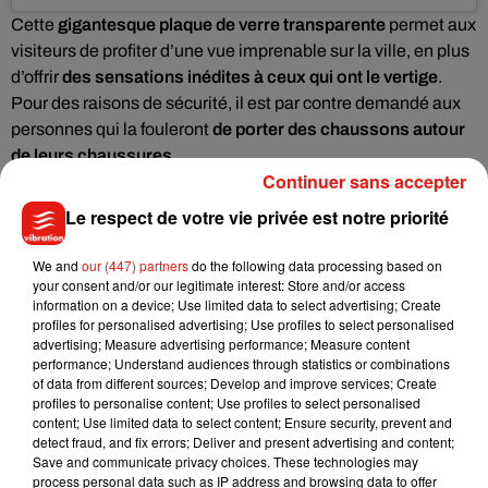
Cette
gigantesque plaque de verre transparente
permet aux
visiteurs de profiter d’une vue imprenable sur la ville, en plus
d’offrir
des sensations inédites à ceux qui ont le vertige
.
Pour des raisons de sécurité, il est par contre demandé aux
personnes qui la fouleront
de porter des chaussons autour
de leurs chaussures
.
Continuer sans accepter
Le respect de votre vie privée est notre priorité
We and
our (447) partners
do the following data processing based on
your consent and/or our legitimate interest: Store and/or access
information on a device; Use limited data to select advertising; Create
profiles for personalised advertising; Use profiles to select personalised
advertising; Measure advertising performance; Measure content
performance; Understand audiences through statistics or combinations
of data from different sources; Develop and improve services; Create
profiles to personalise content; Use profiles to select personalised
content; Use limited data to select content; Ensure security, prevent and
detect fraud, and fix errors; Deliver and present advertising and content;
Save and communicate privacy choices. These technologies may
process personal data such as IP address and browsing data to offer